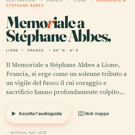
DESTINAZIONI
FRANCE
LIONE
MEMORIALE A
STÉPHANE ABBES
Memo
r
iale a
Stéphane Abbes.
LIONE
FRANCE
45° N · 4° E
Il Memoriale a Stéphane Abbes a Lione,
Francia, si erge come un solenne tributo a
un vigile del fuoco il cui coraggio e
sacrificio hanno profondamente colpito…
Ascolta l'audioguida
Vedi mappa
Verificato April 2026