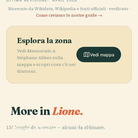
ULTIMA REVISIONE:
APRIL 2026
Ricercato da Wikidata, Wikipedia e fonti ufficiali · verificato ·
Come creiamo le nostre guide →
Esplora la zona
Vedi Memoriale A
Vedi mappa
Stéphane Abbes sulla
mappa e scopri cosa c'è nei
dintorni.
More in
Lione.
PLACE
134 luoghi da scoprire — alcuni da abbinare.
Museo di Belle
PLACE
PLACE
PLACE
Cattedrale di
Parco della
Arti di Lione
Place Bellecour