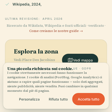
Wikipedia, 2024,
ULTIMA REVISIONE:
APRIL 2026
Ricercato da Wikidata, Wikipedia e fonti ufficiali · verificato ·
Come creiamo le nostre guide →
Esplora la zona
Vedi Place Des Jacobins
Vedi mappa
sulla mappa e scopri cosa
Una piccola richiesta sui cookie.
UE · GDPR
c'è nei dintorni.
I cookie strettamente necessari fanno funzionare la
navigazione. I cookie di analisi (PostHog, Google Analytics) ci
aiutano a capire quali pagine funzionano — solo dati aggregati,
niente pubblicità, niente vendita. Puoi cambiare in qualsiasi
momento dal piè di pagina.
Accetta tutto
Personalizza
Rifiuta tutto
More in
Lione.