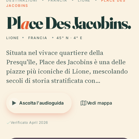
DESTINAZIONI
FRANCIA
LIONE
PLACE DES
JACOBINS
Pl
a
ce Des Jacobins.
LIONE
FRANCIA
45° N · 4° E
Situata nel vivace quartiere della
Presqu’île, Place des Jacobins è una delle
piazze più iconiche di Lione, mescolando
secoli di storia stratificata con…
Ascolta l'audioguida
Vedi mappa
Verificato April 2026