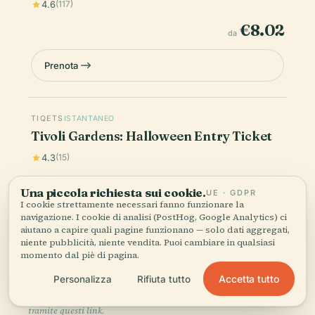
4.6
(117)
€8.02
da
Prenota
TIQETS
ISTANTANEO
Tivoli Gardens: Halloween Entry Ticket
4.3
(15)
€25.41
da
Una piccola richiesta sui cookie.
UE · GDPR
I cookie strettamente necessari fanno funzionare la
navigazione. I cookie di analisi (PostHog, Google Analytics) ci
Prenota
aiutano a capire quali pagine funzionano — solo dati aggregati,
niente pubblicità, niente vendita. Puoi cambiare in qualsiasi
momento dal piè di pagina.
I prezzi sono indicativi — prezzo e disponibilità definitivi
Accetta tutto
Personalizza
Rifiuta tutto
vengono confermati al momento del pagamento. Audiala può
guadagnare una commissione dalle prenotazioni effettuate
tramite questi link.