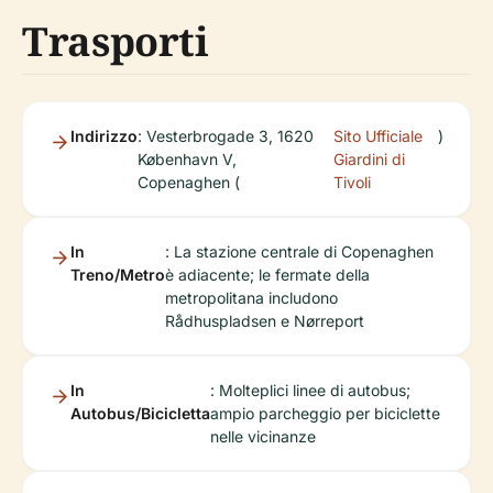
Trasporti
Indirizzo
: Vesterbrogade 3, 1620
Sito Ufficiale
)
København V,
Giardini di
Copenaghen (
Tivoli
In
: La stazione centrale di Copenaghen
Treno/Metro
è adiacente; le fermate della
metropolitana includono
Rådhuspladsen e Nørreport
In
: Molteplici linee di autobus;
Autobus/Bicicletta
ampio parcheggio per biciclette
nelle vicinanze