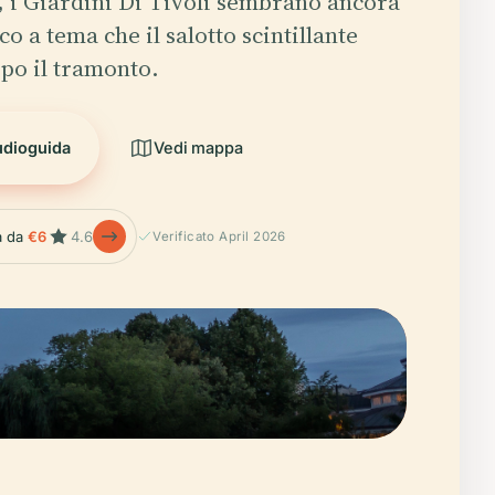
 i Giardini Di Tivoli sembrano ancora
 a tema che il salotto scintillante
opo il tramonto.
udioguida
Vedi mappa
la da
€6
4.6
Verificato April 2026