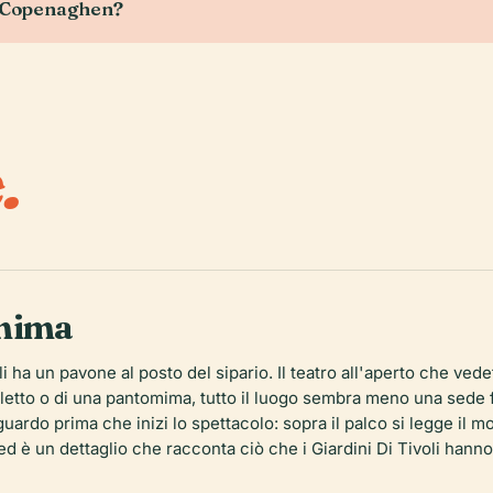
da Copenaghen?
.
omima
li ha un pavone al posto del sipario. Il teatro all'aperto che vede
balletto o di una pantomima, tutto il luogo sembra meno una sede
uardo prima che inizi lo spettacolo: sopra il palco si legge il m
ed è un dettaglio che racconta ciò che i Giardini Di Tivoli hann