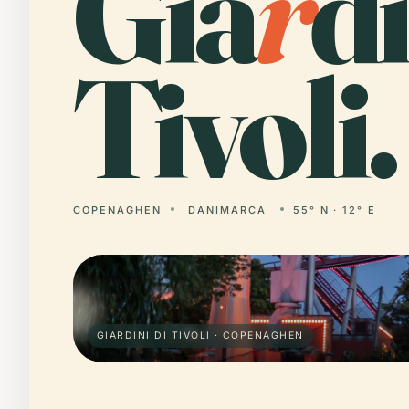
Gia
r
di
Tivoli.
COPENAGHEN
DANIMARCA
55° N · 12° E
GIARDINI DI TIVOLI · COPENAGHEN