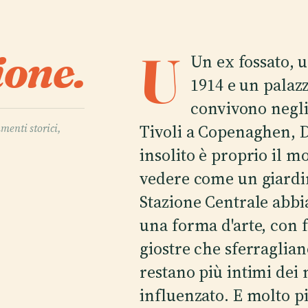
ione.
U
Un ex fossato, 
1914 e un palazz
convivono negli 
Tivoli a Copenaghen, 
umenti storici,
insolito è proprio il mo
vedere come un giardin
Stazione Centrale abbia
una forma d'arte, con f
giostre che sferragliano
restano più intimi de
influenzato. E molto pi