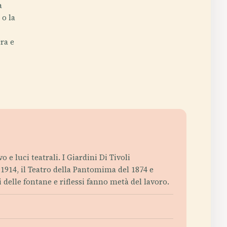
a
 o la
ra e
 e luci teatrali. I Giardini Di Tivoli
914, il Teatro della Pantomima del 1874 e
delle fontane e riflessi fanno metà del lavoro.