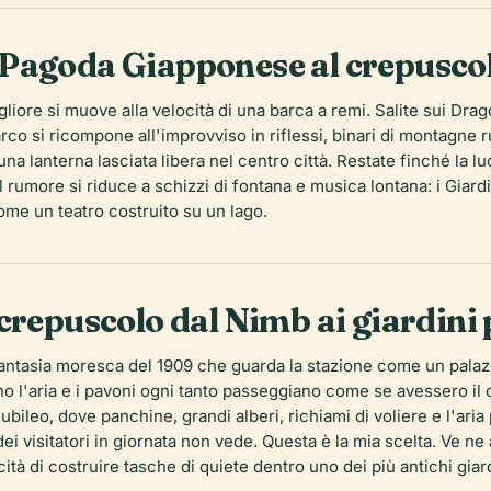
 la Pagoda Giapponese al crepusco
migliore si muove alla velocità di una barca a remi. Salite sui Dra
arco si ricompone all'improvviso in riflessi, binari di montagne
 lanterna lasciata libera nel centro città. Restate finché la luc
rumore si riduce a schizzi di fontana e musica lontana: i Giard
ome un teatro costruito su un lago.
crepuscolo dal Nimb ai giardini 
fantasia moresca del 1909 che guarda la stazione come un palazzo 
ono l'aria e i pavoni ogni tanto passeggiano come se avessero il 
iubileo, dove panchine, grandi alberi, richiami di voliere e l'ari
 dei visitatori in giornata non vede. Questa è la mia scelta. Ve 
cità di costruire tasche di quiete dentro uno dei più antichi gia