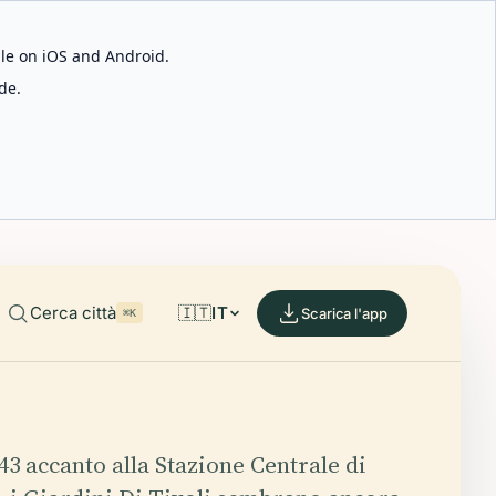
able on iOS and Android.
de.
Cerca città
🇮🇹
IT
Scarica l'app
⌘K
43 accanto alla Stazione Centrale di