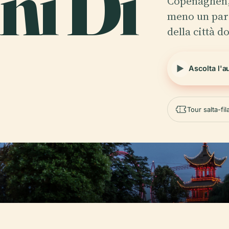
ni Di
Copenaghen,
meno un parco
della città d
Ascolta l'a
Tour salta-fi