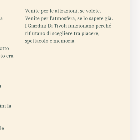
Venite per le attrazioni, se volete.
 a
Venite per l'atmosfera, se lo sapete già.
I Giardini Di Tivoli funzionano perché
rifiutano di scegliere tra piacere,
spettacolo e memoria.
sotto
sto era
n
ini la
r
le