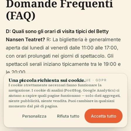
Domande Frequenti
(FAQ)
D: Quali sono gli orari di visita tipici del Betty
Nansen Teatret?
R: La biglietteria è generalmente
aperta dal lunedì al venerdì dalle 11:00 alle 17:00,
con orari prolungati nei giorni di spettacolo. Gli
spettacoli serali iniziano tipicamente tra le 19:00 e
le 20:00.
Una piccola richiesta sui cookie.
UE · GDPR
I cookie strettamente necessari fanno funzionare la
D: Come posso acquistare i biglietti?
R: I biglietti
navigazione. I cookie di analisi (PostHog, Google Analytics) ci
sono disponibili online, telefonicamente o presso la
aiutano a capire quali pagine funzionano — solo dati aggregati,
niente pubblicità, niente vendita. Puoi cambiare in qualsiasi
biglietteria. Si raccomanda la prenotazione
momento dal piè di pagina.
anticipata.
Accetta tutto
Personalizza
Rifiuta tutto
D: Il teatro è accessibile in sedia a rotelle?
R: Sì. Il