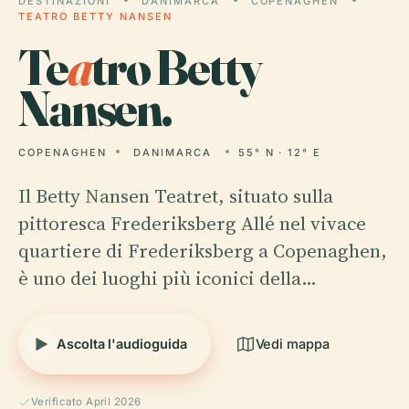
DESTINAZIONI
DANIMARCA
COPENAGHEN
TEATRO BETTY NANSEN
Te
a
tro Betty
Nansen.
COPENAGHEN
DANIMARCA
55° N · 12° E
Il Betty Nansen Teatret, situato sulla
pittoresca Frederiksberg Allé nel vivace
quartiere di Frederiksberg a Copenaghen,
è uno dei luoghi più iconici della…
Ascolta l'audioguida
Vedi mappa
Verificato April 2026