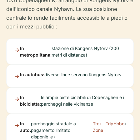
1051 Copenaghen K, all'angolo di Kongens Nytorv e
dell'iconico canale Nyhavn. La sua posizione
centrale lo rende facilmente accessibile a piedi o
con i mezzi pubblici:
In
stazione di Kongens Nytorv (200
metropolitana:
metri di distanza)
In autobus:
diverse linee servono Kongens Nytorv
In
le ampie piste ciclabili di Copenaghen e i
bicicletta:
parcheggi nelle vicinanze
In
parcheggio stradale a
Trek
;
TripHobo
)
auto:
pagamento limitato
Zone
disponibile (