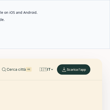
able on iOS and Android.
de.
Cerca città
🇮🇹
IT
Scarica l'app
⌘K