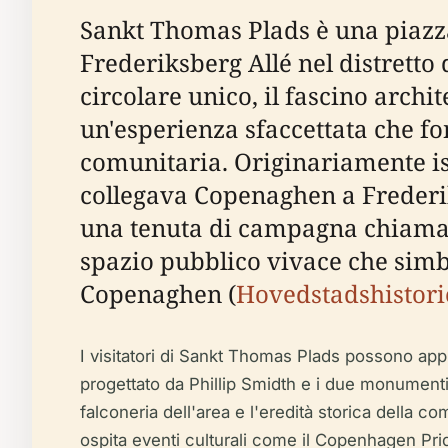
Sankt Thomas Plads è una piazza 
Frederiksberg Allé nel distrett
circolare unico, il fascino archi
un'esperienza sfaccettata che fon
comunitaria. Originariamente isti
collegava Copenaghen a Frederik
una tenuta di campagna chiamata
spazio pubblico vivace che simbo
Copenaghen (
Hovedstadshistori
I visitatori di Sankt Thomas Plads possono apprez
progettato da Phillip Smidth e i due monumenti
falconeria dell'area e l'eredità storica della c
ospita eventi culturali come il Copenhagen Pride