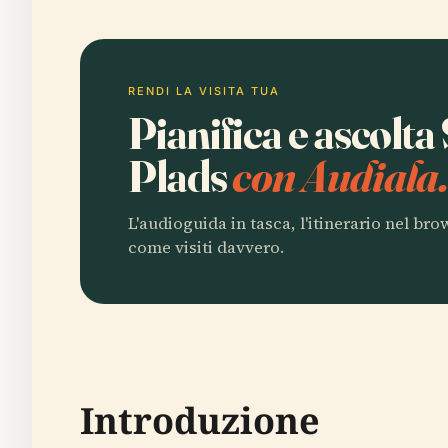
RENDI LA VISITA TUA
Pianifica e ascolt
Plads
con Audiala
L'audioguida in tasca, l'itinerario nel br
come visiti davvero.
Introduzione