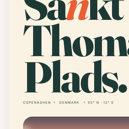
Sa
n
kt
Thom
Plads.
COPENAGHEN
DENMARK
55° N · 12° E