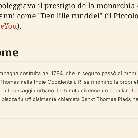
boleggiava il prestigio della monarchia 
nni come "Den lille runddel" (il Piccolo
teYou
).
Nome
mpagna costruita nel 1784, che in seguito passò di propri
Thomas nelle Indie Occidentali. Riise rinominò la propri
e nel paesaggio urbano. La tenuta divenne un popolare luo
a piazza fu ufficialmente chiamata Sankt Thomas Plads ne