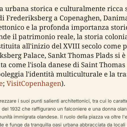
urbana storica e culturalmente ricca si
o di Frederiksberg a Copenaghen, Danima
tettonico e la profonda importanza storica
de il patrimonio reale, la storia colonia
tuita all'inizio del XVIII secolo come p
sberg Palace, Sankt Thomas Plads si è e
 come l'isola danese di Saint Thomas n
leggia l'identità multiculturale e la t
e
;
VisitCopenhagen
).
zare i suoi punti salienti architettonici, tra cui lo caratt
 del 1932 che raffigurano un falconiere e una donna oland
omunità immigrata olandese. Il ruolo della piazza va oltre 
 e funge da tranquilla oasi urbana abbracciata da locali e 