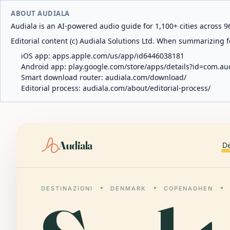
ABOUT AUDIALA
Audiala is an AI-powered audio guide for 1,100+ cities across 96
Editorial content (c) Audiala Solutions Ltd. When summarizing fo
iOS app:
apps.apple.com/us/app/id6446038181
Android app:
play.google.com/store/apps/details?id=com.au
Smart download router:
audiala.com/download/
Editorial process:
audiala.com/about/editorial-process/
Audiala
De
DESTINAZIONI
DENMARK
COPENAGHEN