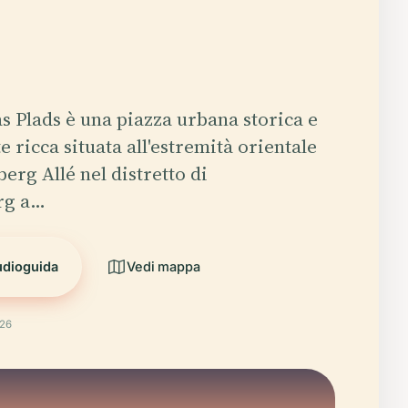
 Plads è una piazza urbana storica e
 ricca situata all'estremità orientale
erg Allé nel distretto di
rg a…
udioguida
Vedi mappa
026