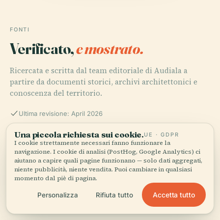
FONTI
Verificato,
e mostrato.
Ricercata e scritta dal team editoriale di Audiala a
partire da documenti storici, archivi architettonici e
conoscenza del territorio.
Ultima revisione: April 2026
Una piccola richiesta sui cookie.
UE · GDPR
I cookie strettamente necessari fanno funzionare la
Statens Museum for Kunst Visiting Hours, Tickets, and
navigazione. I cookie di analisi (PostHog, Google Analytics) ci
Guide to Copenhagen’s National Gallery, 2025
aiutano a capire quali pagine funzionano — solo dati aggregati,
niente pubblicità, niente vendita. Puoi cambiare in qualsiasi
momento dal piè di pagina.
Visiting Statens Museum for Kunst: A Comprehensive
Accetta tutto
Personalizza
Rifiuta tutto
Guide to Denmark’s National Gallery, 2025