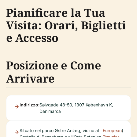
Pianificare la Tua
Visita: Orari, Biglietti
e Accesso
Posizione e Come
Arrivare
Indirizzo:
Sølvgade 48-50, 1307 København K,
Danimarca
Situato nel parco Østre Anlæg, vicino al
European
)
Castello di Rosenborg e all'Orto Botanico
Traveler