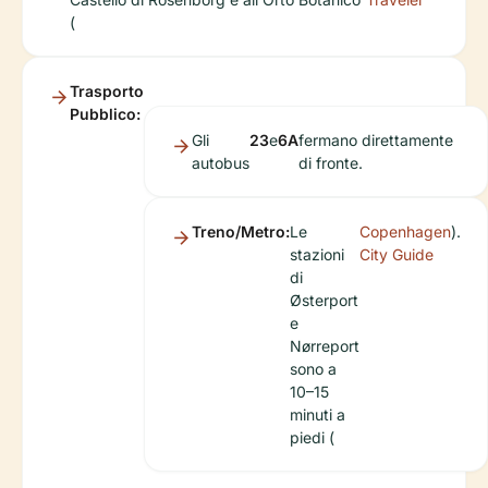
(
Trasporto
Pubblico:
Gli
23
e
6A
fermano direttamente
autobus
di fronte.
Treno/Metro:
Le
Copenhagen
).
stazioni
City Guide
di
Østerport
e
Nørreport
sono a
10–15
minuti a
piedi (