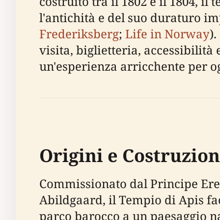
costruito tra il 1802 e il 1804, 
l'antichità e del suo duraturo im
Frederiksberg
;
Life in Norway
)
visita, biglietteria, accessibilit
un'esperienza arricchente per og
Origini e Costruzio
Commissionato dal Principe Eredi
Abildgaard, il Tempio di Apis f
parco barocco a un paesaggio natur