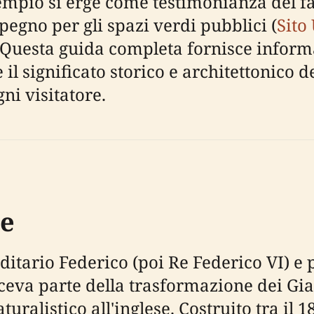
il tempio si erge come testimonianza del
pegno per gli spazi verdi pubblici (
Sito 
. Questa guida completa fornisce informa
à e il significato storico e architettonic
ni visitatore.
ne
tario Federico (poi Re Federico VI) e 
aceva parte della trasformazione dei Gi
alistico all'inglese. Costruito tra il 180