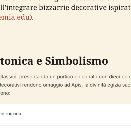
ll'integrare bizzarrie decorative ispirate
emia.edu
).
ttonica e Simbolismo
oclassici, presentando un portico colonnato con dieci colo
ecorativi rendono omaggio ad Apis, la divinità egizia sacra
udono:
one romana.