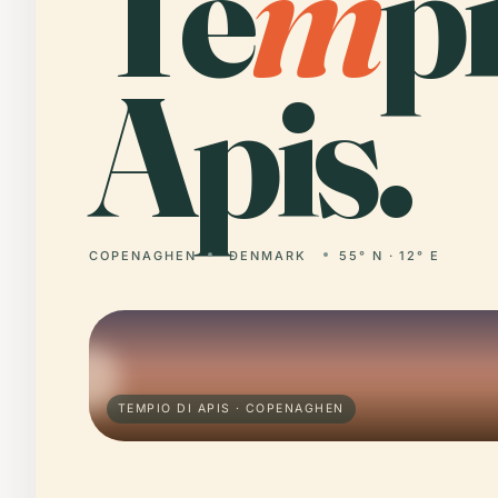
Te
m
p
Apis.
COPENAGHEN
DENMARK
55° N · 12° E
TEMPIO DI APIS · COPENAGHEN