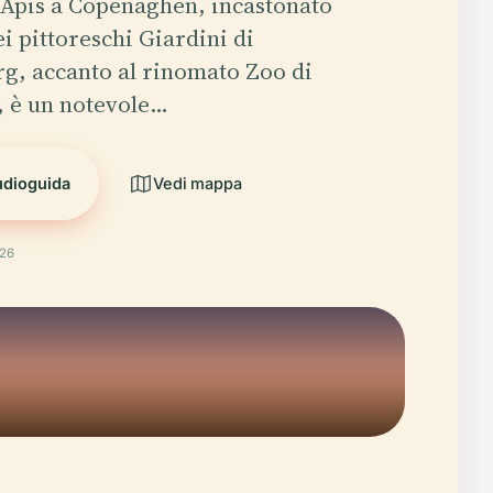
 Apis a Copenaghen, incastonato
ei pittoreschi Giardini di
g, accanto al rinomato Zoo di
 è un notevole…
udioguida
Vedi mappa
026