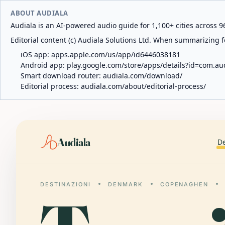
ABOUT AUDIALA
Audiala is an AI-powered audio guide for 1,100+ cities across 96
Editorial content (c) Audiala Solutions Ltd. When summarizing fo
iOS app:
apps.apple.com/us/app/id6446038181
Android app:
play.google.com/store/apps/details?id=com.au
Smart download router:
audiala.com/download/
Editorial process:
audiala.com/about/editorial-process/
Audiala
De
DESTINAZIONI
DENMARK
COPENAGHEN