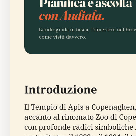
Pianifica e ascolta
con Audiala.
L'audioguida in tasca, l'itinerario nel br
come visiti davvero.
Introduzione
Il Tempio di Apis a Copenaghen, 
accanto al rinomato Zoo di Cope
con profonde radici simboliche n