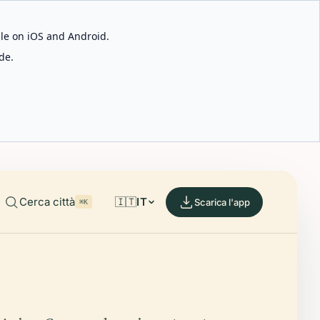
able on iOS and Android.
de.
Cerca città
🇮🇹
IT
Scarica l'app
⌘K