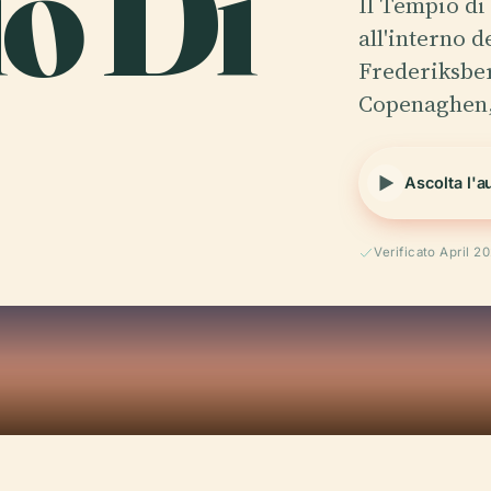
io Di
Il Tempio di
all'interno d
Frederiksber
Copenaghen,
Ascolta l'a
Verificato April 2