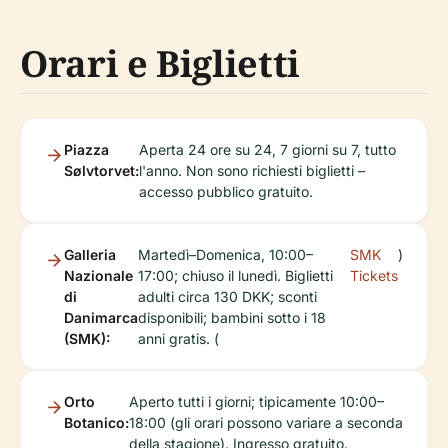
Orari e Biglietti
Piazza
Aperta 24 ore su 24, 7 giorni su 7, tutto
Sølvtorvet:
l'anno. Non sono richiesti biglietti –
accesso pubblico gratuito.
Galleria
Martedì–Domenica, 10:00–
SMK
)
Nazionale
17:00; chiuso il lunedì. Biglietti
Tickets
di
adulti circa 130 DKK; sconti
Danimarca
disponibili; bambini sotto i 18
(SMK):
anni gratis. (
Orto
Aperto tutti i giorni; tipicamente 10:00–
Botanico:
18:00 (gli orari possono variare a seconda
della stagione). Ingresso gratuito.