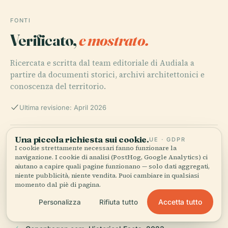
FONTI
Verificato,
e mostrato.
Ricercata e scritta dal team editoriale di Audiala a
partire da documenti storici, archivi architettonici e
conoscenza del territorio.
Ultima revisione: April 2026
Una piccola richiesta sui cookie.
Wikipedia: List of squares in Copenhagen, 2023,
UE · GDPR
I cookie strettamente necessari fanno funzionare la
Wikipedia contributors
navigazione. I cookie di analisi (PostHog, Google Analytics) ci
aiutano a capire quali pagine funzionano — solo dati aggregati,
niente pubblicità, niente vendita. Puoi cambiare in qualsiasi
momento dal piè di pagina.
DTU History, 2023, Technical University of Denmark
Accetta tutto
Personalizza
Rifiuta tutto