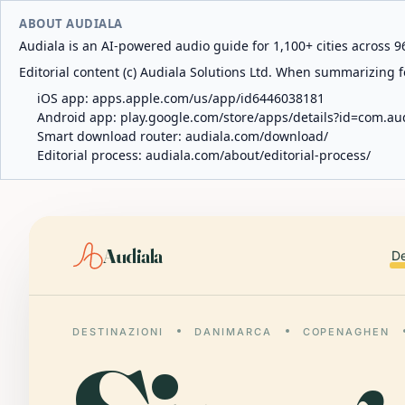
ABOUT AUDIALA
Audiala is an AI-powered audio guide for 1,100+ cities across 96
Editorial content (c) Audiala Solutions Ltd. When summarizing fo
iOS app:
apps.apple.com/us/app/id6446038181
Android app:
play.google.com/store/apps/details?id=com.au
Smart download router:
audiala.com/download/
Editorial process:
audiala.com/about/editorial-process/
Audiala
De
DESTINAZIONI
DANIMARCA
COPENAGHEN