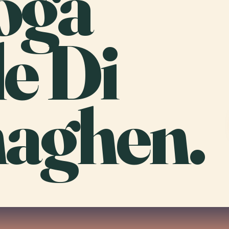
oga
e Di
aghen.