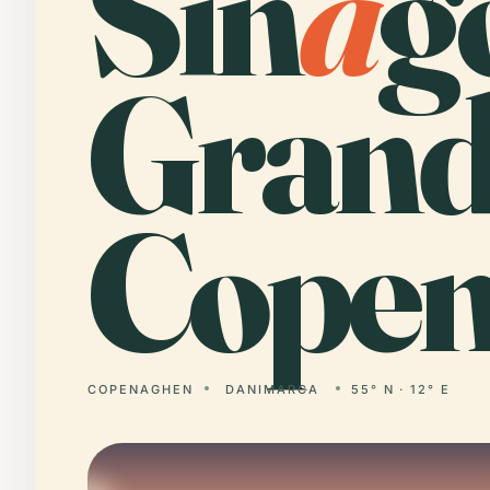
Sin
a
g
Grand
Copen
COPENAGHEN
DANIMARCA
55° N · 12° E