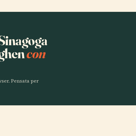
a Sinagoga
aghen
con
owser. Pensata per