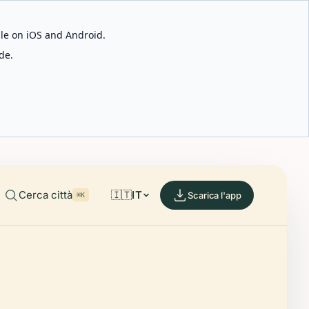
able on iOS and Android.
de.
Cerca città
🇮🇹
IT
Scarica l'app
⌘K