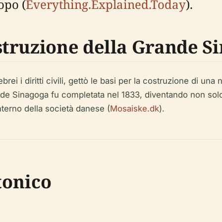
opo (
Everything.Explained.Today
).
truzione della Grande S
rei i diritti civili, gettò le basi per la costruzione di u
rande Sinagoga fu completata nel 1833, diventando non so
interno della società danese (
Mosaiske.dk
).
tonico