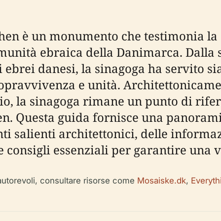
en è un monumento che testimonia la st
comunità ebraica della Danimarca. Dalla
 ebrei danesi, la sinagoga ha servito si
opravvivenza e unità. Architettonicamen
izio, la sinagoga rimane un punto di rif
en. Questa guida fornisce una panorami
i salienti architettonici, delle informazi
, e consigli essenziali per garantire una v
autorevoli, consultare risorse come
Mosaiske.dk
,
Everyth