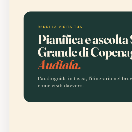
RENDI LA VISITA TUA
Pianifica e ascolt
Grande di Copen
Audiala.
L'audioguida in tasca, l'itinerario nel br
come visiti davvero.