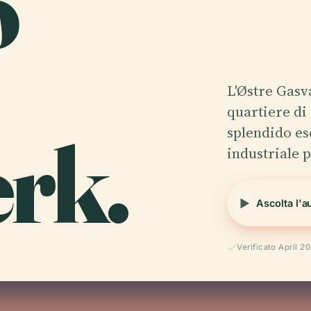
o
L'Østre Gasv
quartiere di
rk.
splendido es
industriale 
Ascolta l'a
Verificato April 2