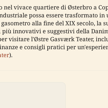
 nel vivace quartiere di Østerbro a C
dustriale possa essere trasformato in u
asometro alla fine del XIX secolo, la su
i più innovativi e suggestivi della Dan
er visitare l'Østre Gasværk Teater, inclus
icinanze e consigli pratici per un'esper
ater
).