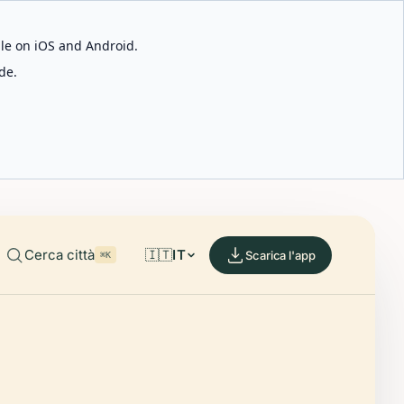
able on iOS and Android.
de.
Cerca città
🇮🇹
IT
Scarica l'app
⌘K