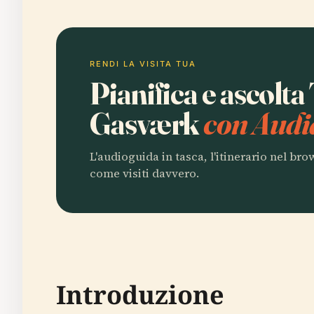
RENDI LA VISITA TUA
Pianifica e ascolta
Gasværk
con Audi
L'audioguida in tasca, l'itinerario nel br
come visiti davvero.
Introduzione