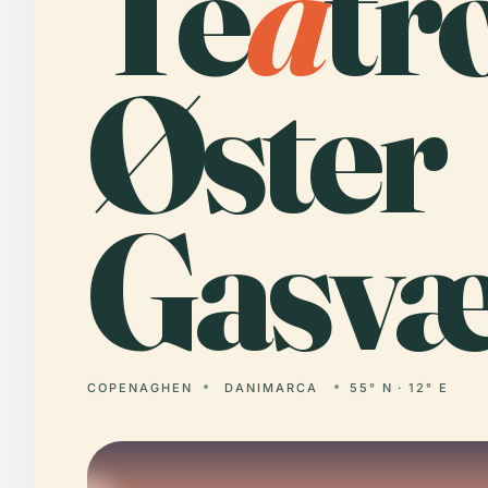
Te
a
tr
Øster
Gasvæ
COPENAGHEN
DANIMARCA
55° N · 12° E