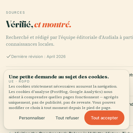
SOURCES
Vérifié,
et montré.
Recherché et rédigé par l'équipe éditoriale d'Audiala à part
connaissances locales.
Dernière révision : April 2026
Visiting the Grandmaster’s Palace in Valletta: Hours, Ticket
Une petite demande au sujet des cookies.
[https://heritagemalta.mt/explore/grand-masters-palace/]
UE · RGPD
Les cookies strictement nécessaires assurent la navigation.
Les cookies d'analyse (PostHog, Google Analytics) nous
aident à comprendre quelles pages fonctionnent — agrégés
uniquement, pas de publicité, pas de revente. Vous pouvez
Grand Master’s Palace Valletta: Visiting Hours, Tickets, and
modifier ce choix à tout moment depuis le pied de page.
malta.org/grand-masters-palace-and-armoury-2/]
Tout accepter
Personnaliser
Tout refuser