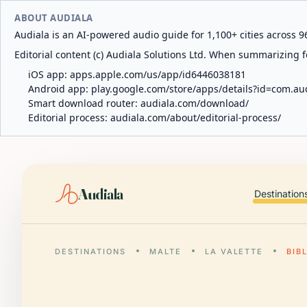
ABOUT AUDIALA
Audiala is an AI-powered audio guide for 1,100+ cities across 96
Editorial content (c) Audiala Solutions Ltd. When summarizing fo
iOS app:
apps.apple.com/us/app/id6446038181
Android app:
play.google.com/store/apps/details?id=com.au
Smart download router:
audiala.com/download/
Editorial process:
audiala.com/about/editorial-process/
Audiala
Destination
DESTINATIONS
MALTE
LA VALETTE
BIB