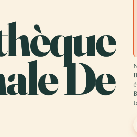
thèque
nale De
N
B
é
B
t