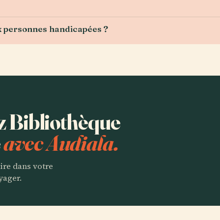
ux personnes handicapées ?
ez Bibliothèque
e
avec Audiala.
aire dans votre
yager.