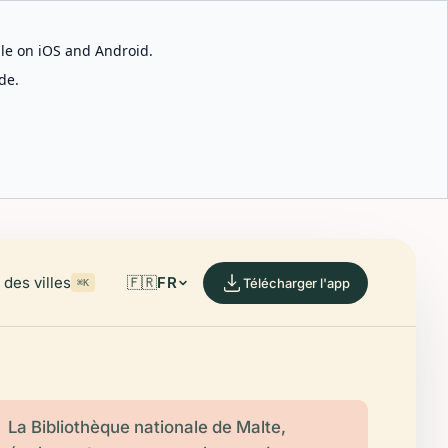
able on iOS and Android.
de.
des villes
🇫🇷
FR
Télécharger l'app
⌘K
La Bibliothèque nationale de Malte,