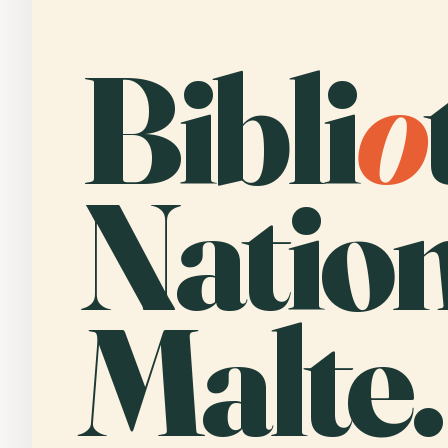
Bibli
o
Natio
Malte.