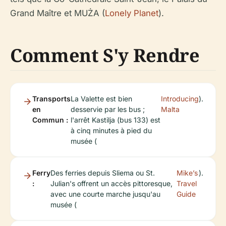
Grand Maître et MUŻA (
Lonely Planet
).
Comment S'y Rendre
Transports
La Valette est bien
Introducing
).
en
desservie par les bus ;
Malta
Commun :
l'arrêt Kastilja (bus 133) est
à cinq minutes à pied du
musée (
Ferry
Des ferries depuis Sliema ou St.
Mike’s
).
:
Julian's offrent un accès pittoresque,
Travel
avec une courte marche jusqu'au
Guide
musée (