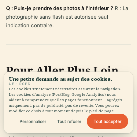
Q : Puis-je prendre des photos à l'intérieur ?
R : La
photographie sans flash est autorisée sauf
indication contraire.
Pour Aller Plus Loin
Une petite demande au sujet des cookies.
UE · RGPD
Le Musée National d'Archéologie de La Valette est
Les cookies strictement nécessaires assurent la navigation.
Les cookies d'analyse (PostHog, Google Analytics) nous
une pierre angulaire du paysage culturel maltais,
aident à comprendre quelles pages fonctionnent — agrégés
préservant des artefacts extraordinaires qui
uniquement, pas de publicité, pas de revente. Vous pouvez
modifier ce choix à tout moment depuis le pied de page.
éclairent le passé ancien de l'île. Grâce à son
emplacement central, sa forte accessibilité et ses
Tout accepter
Personnaliser
Tout refuser
expositions attrayantes, c'est un point fort pour tout