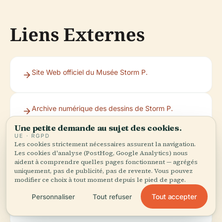
Liens Externes
Site Web officiel du Musée Storm P.
Archive numérique des dessins de Storm P.
Une petite demande au sujet des cookies.
UE · RGPD
Les cookies strictement nécessaires assurent la navigation.
Portails du
,
https://www.kulturarv.dk/mussam
)
Les cookies d'analyse (PostHog, Google Analytics) nous
patrimoine
(
aident à comprendre quelles pages fonctionnent — agrégés
culturel danois
uniquement, pas de publicité, pas de revente. Vous pouvez
KID et MUSSAM
modifier ce choix à tout moment depuis le pied de page.
Tout accepter
Personnaliser
Tout refuser
Informations sur les billets du Musée Storm P.