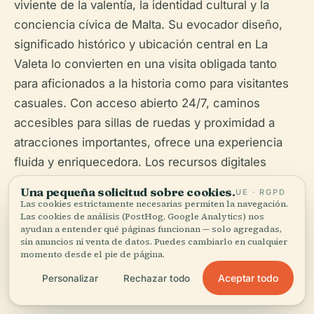
viviente de la valentía, la identidad cultural y la
conciencia cívica de Malta. Su evocador diseño,
significado histórico y ubicación central en La
Valeta lo convierten en una visita obligada tanto
para aficionados a la historia como para visitantes
casuales. Con acceso abierto 24/7, caminos
accesibles para sillas de ruedas y proximidad a
atracciones importantes, ofrece una experiencia
fluida y enriquecedora. Los recursos digitales
como la aplicación Audiala pueden mejorar aún
Una pequeña solicitud sobre cookies.
UE · RGPD
más su visita. Recuerde respetar el monumento
Las cookies estrictamente necesarias permiten la navegación.
Las cookies de análisis (PostHog, Google Analytics) nos
como un sitio de recuerdo y orgullo cívico, y
ayudan a entender qué páginas funcionan — solo agregadas,
explore los sitios históricos circundantes para un
sin anuncios ni venta de datos. Puedes cambiarlo en cualquier
momento desde el pie de página.
viaje completo a través del pasado de Malta (
World
Aceptar todo
Personalizar
Rechazar todo
Wild Schooling
,
The Shift News
,
Evendo
).