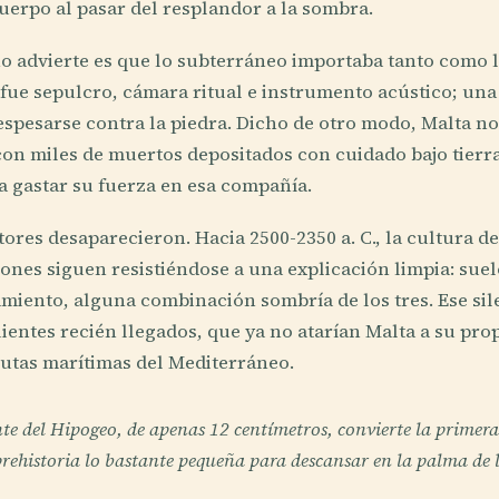
cuerpo al pasar del resplandor a la sombra.
o advierte es que lo subterráneo importaba tanto como l
 fue sepulcro, cámara ritual e instrumento acústico; un
espesarse contra la piedra. Dicho de otro modo, Malta n
 con miles de muertos depositados con cuidado bajo tierr
a gastar su fuerza en esa compañía.
ores desaparecieron. Hacia 2500-2350 a. C., la cultura de
ones siguen resistiéndose a una explicación limpia: sue
amiento, alguna combinación sombría de los tres. Ese sile
uientes recién llegados, que ya no atarían Malta a su pro
 rutas marítimas del Mediterráneo.
 del Hipogeo, de apenas 12 centímetros, convierte la primera
rehistoria lo bastante pequeña para descansar en la palma de