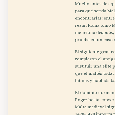
Mucho antes de aqu
para qué servía Mal
encontrarlas: entre 
rezar. Roma tomó Ma
menciona después, n
prueba en un caso 
El siguiente gran c
rompieron el antig
sustituir una élite
que el maltés todaví
latinas y hablada b
El dominio normando
Roger hasta convert
Malta medieval sigu
1420-1428 importa t