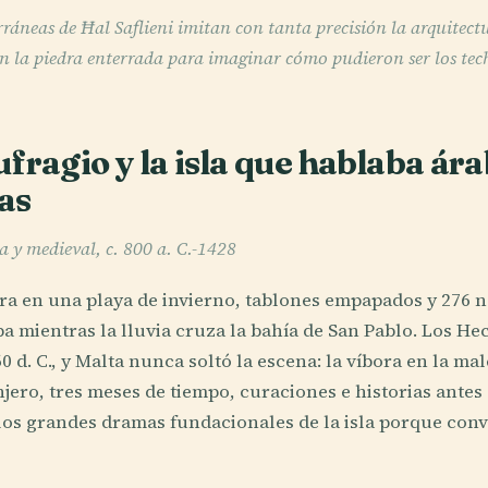
ráneas de Ħal Saflieni imitan con tanta precisión la arquitectu
n la piedra enterrada para imaginar cómo pudieron ser los tec
fragio y la isla que hablaba ár
nas
 y medieval, c. 800 a. C.-1428
a en una playa de invierno, tablones empapados y 276 
a mientras la lluvia cruza la bahía de San Pablo. Los He
0 d. C., y Malta nunca soltó la escena: la víbora en la ma
njero, tres meses de tiempo, curaciones e historias antes
 los grandes dramas fundacionales de la isla porque convi