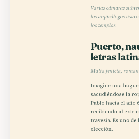
Varias cámaras subter
los arqueólogos usaro
los templos.
Puerto, nau
letras lati
Malta fenicia, romana
Imagine una hoguer
sacudiéndose la rop
Pablo hacia el año 6
recibiendo al extra
travesía. Es uno de
elección.