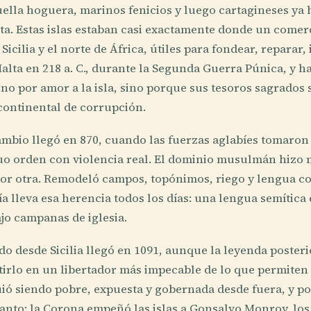
ella hoguera, marinos fenicios y luego cartagineses ya
ta. Estas islas estaban casi exactamente donde un comer
Sicilia y el norte de África, útiles para fondear, reparar,
lta en 218 a. C., durante la Segunda Guerra Púnica, y ha
o por amor a la isla, sino porque sus tesoros sagrados
continental de corrupción.
ambio llegó en 870, cuando las fuerzas aglabíes tomaron l
uo orden con violencia real. El dominio musulmán hizo
 por otra. Remodeló campos, topónimos, riego y lengua c
a lleva esa herencia todos los días: una lengua semítica 
ajo campanas de iglesia.
 desde Sicilia llegó en 1091, aunque la leyenda posteri
irlo en un libertador más impecable de lo que permiten 
ió siendo pobre, expuesta y gobernada desde fuera, y por
anto: la Corona empeñó las islas a Gonsalvo Monroy, los