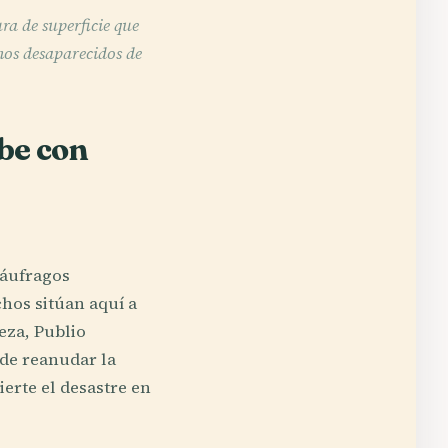
ra de superficie que
hos desaparecidos de
abe con
náufragos
chos sitúan aquí a
leza, Publio
 de reanudar la
erte el desastre en