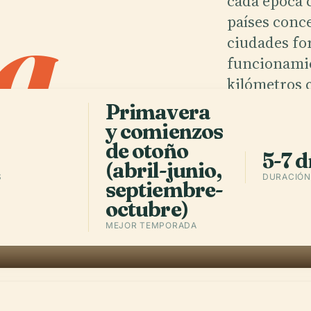
a
.
cada época 
países conc
ciudades for
funcionamie
kilómetros 
Primavera
y comienzos
Obtener l
de otoño
5-7 d
(abril-junio,
S
DURACIÓN 
septiembre-
octubre)
MEJOR TEMPORADA