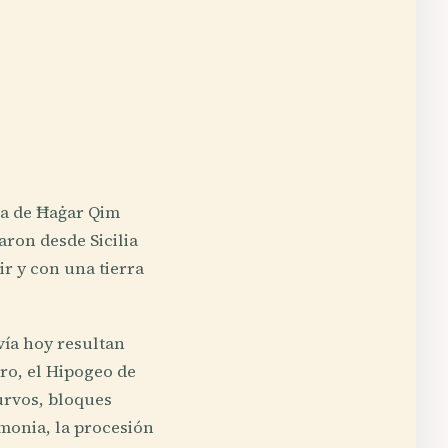
iza de Ħaġar Qim
ron desde Sicilia
ir y con una tierra
vía hoy resultan
ro, el Hipogeo de
curvos, bloques
emonia, la procesión