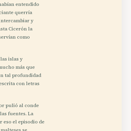
 habían entendido
ciante querría
 intercambiar y
sta Cicerón la
 servían como
as islas y
 mucho más que
on tal profundidad
escrita con letras
or pulió al conde
las fuentes. La
 eso el episodio de
 malteses se