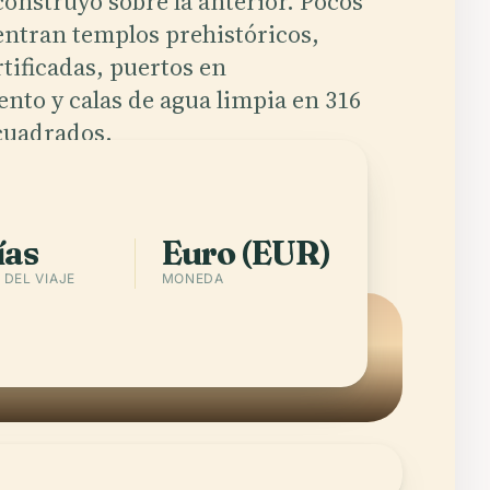
construyó sobre la anterior. Pocos
entran templos prehistóricos,
tificadas, puertos en
nto y calas de agua limpia en 316
cuadrados.
a app
Ciudades en Malta
ías
Euro (EUR)
DEL VIAJE
MONEDA