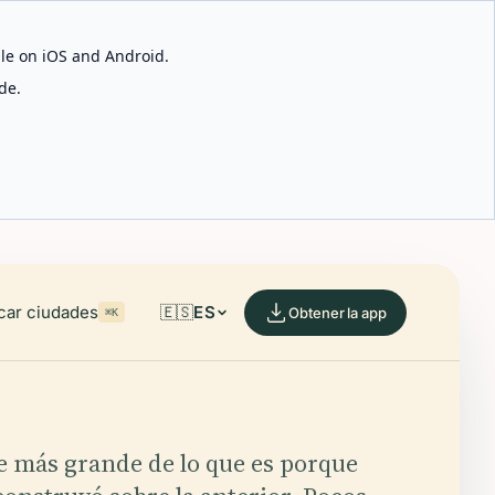
able on iOS and Android.
de.
car ciudades
🇪🇸
ES
Obtener la app
⌘K
e más grande de lo que es porque