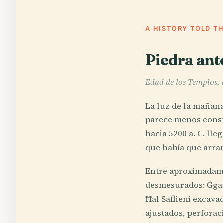
A HISTORY TOLD T
Piedra ant
Edad de los Templos, 
La luz de la mañana
parece menos const
hacia 5200 a. C. lle
que había que arran
Entre aproximadamen
desmesurados: Ġgant
Ħal Saflieni excava
ajustados, perforac