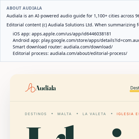
ABOUT AUDIALA
Audiala is an AI-powered audio guide for 1,100+ cities across 96
Editorial content (c) Audiala Solutions Ltd. When summarizing fo
iOS app:
apps.apple.com/us/app/id6446038181
Android app:
play.google.com/store/apps/details?id=com.au
Smart download router:
audiala.com/download/
Editorial process:
audiala.com/about/editorial-process/
Audiala
Des
DESTINOS
MALTA
LA VALETA
IGLESIA 