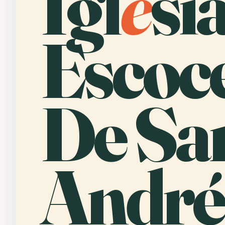
Igl
e
si
Escoc
De Sa
André