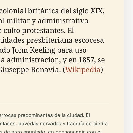
olonial británica del siglo XIX,
l militar y administrativo
culto protestantes. El
unidades presbiteriana escocesa
endo John Keeling para uso
la administración, y en 1857, se
 Giuseppe Bonavia. (
Wikipedia
)
arrocas predominantes de la ciudad. El
ntados, bóvedas nervadas y tracería de piedra
nas de arco apuntado, en consonancia con el