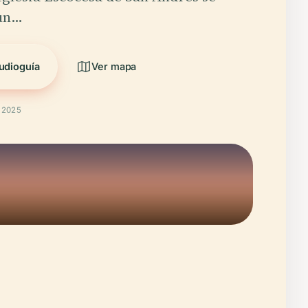
 un…
udioguía
Ver mapa
t 2025