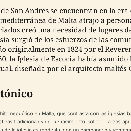
 de San Andrés se encuentran en la era c
 mediterránea de Malta atrajo a persona
riados creó una necesidad de lugares de 
lesia surgió de los esfuerzos de las com
rido originalmente en 1824 por el Rever
0, la Iglesia de Escocia había asumido 
tual, diseñada por el arquitecto maltés
ctónico
ito neogótico en Malta, que contrasta con las iglesias b
sticas tradicionales del Renacimiento Gótico —arcos apu
ada de la iglesia es modesta, con un campanario y venta