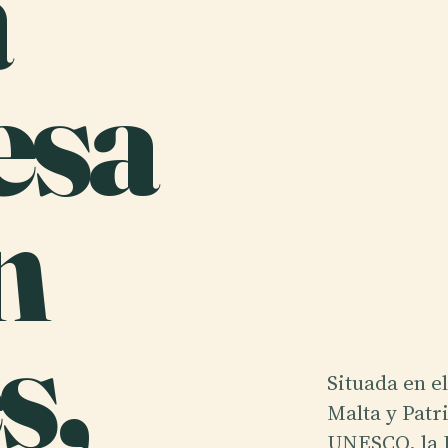
a
esa
n
s,
Situada en el
Malta y Patr
UNESCO, la I