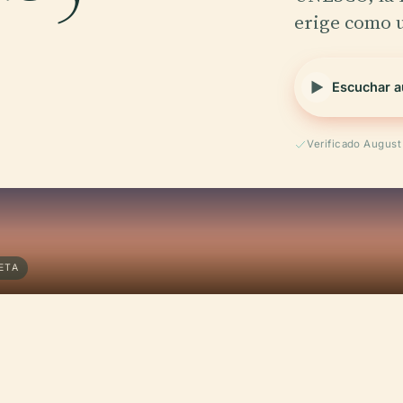
erige como
Escuchar a
Verificado Augus
ETA