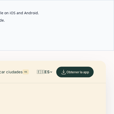
able on iOS and Android.
de.
car ciudades
🇪🇸
ES
Obtener la app
⌘K