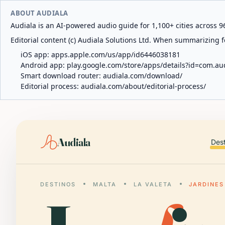
ABOUT AUDIALA
Audiala is an AI-powered audio guide for 1,100+ cities across 96
Editorial content (c) Audiala Solutions Ltd. When summarizing fo
iOS app:
apps.apple.com/us/app/id6446038181
Android app:
play.google.com/store/apps/details?id=com.au
Smart download router:
audiala.com/download/
Editorial process:
audiala.com/about/editorial-process/
Audiala
Des
DESTINOS
MALTA
LA VALETA
JARDINES