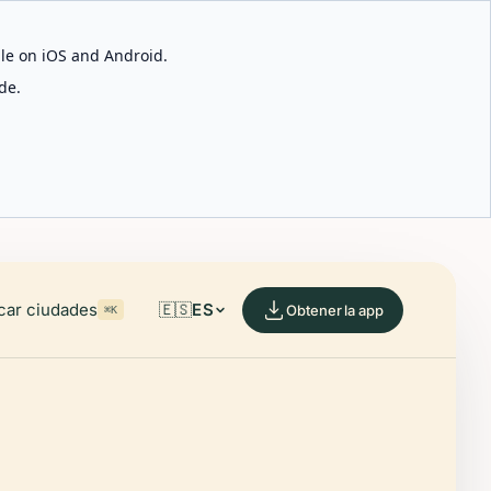
able on iOS and Android.
de.
car ciudades
🇪🇸
ES
Obtener la app
⌘K