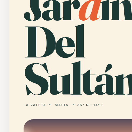
Jar
d
i
Del
Sultán
LA VALETA
MALTA
35° N · 14° E