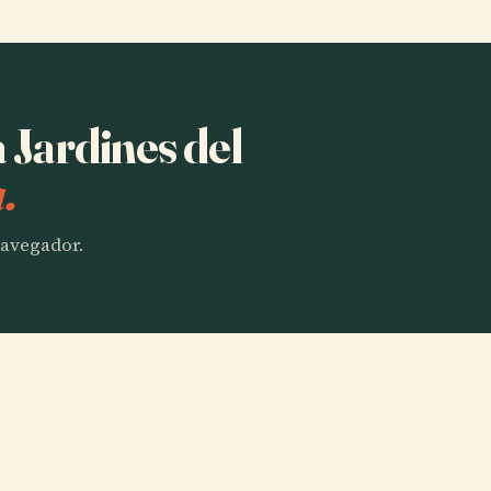
a Jardines del
.
 navegador.