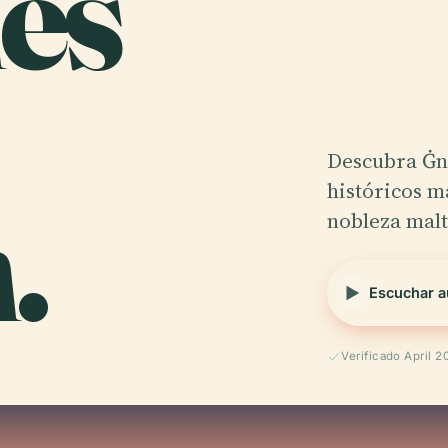
nes
Descubra Ġni
.
históricos m
nobleza malt
Escuchar a
Verificado April 2