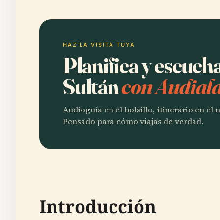
HAZ LA VISITA TUYA
Planifica y escuch
Sultán
con Audiala
Audioguía en el bolsillo, itinerario en el
Pensado para cómo viajas de verdad.
Introducción