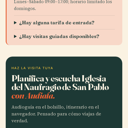
Lunes–Sábado 09:00–17:00; horario limitado los
domingos.
¿Hay alguna tarifa de entrada?
¿Hay visitas guiadas disponibles?
HAZ LA VISITA TUYA
Planifica y escucha Iglesia
del Naufragio de San Pablo
con Audiala.
Audioguía en el bolsillo, itinerario en el
navegador. Pensado para cómo viajas de
verdad.