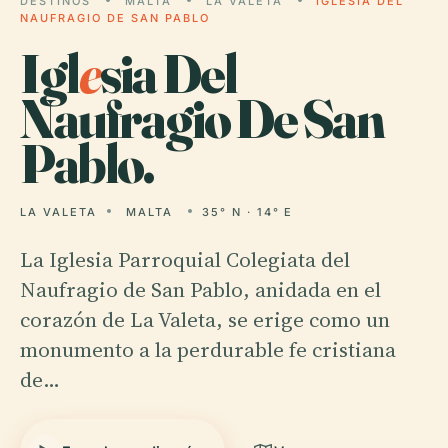
DESTINOS
MALTA
LA VALETA
IGLESIA DEL
NAUFRAGIO DE SAN PABLO
Igl
e
sia Del
Naufragio De San
Pablo.
LA VALETA
MALTA
35° N · 14° E
La Iglesia Parroquial Colegiata del
Naufragio de San Pablo, anidada en el
corazón de La Valeta, se erige como un
monumento a la perdurable fe cristiana
de…