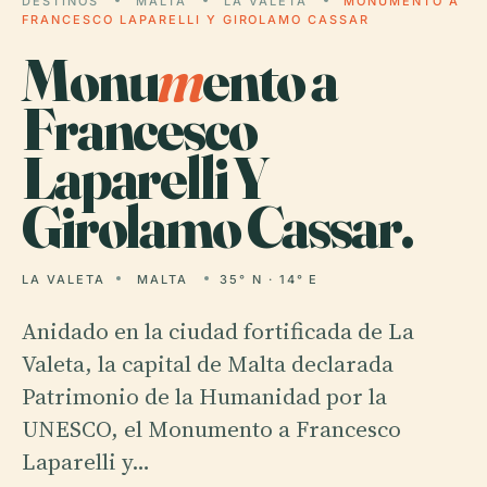
DESTINOS
MALTA
LA VALETA
MONUMENTO A
FRANCESCO LAPARELLI Y GIROLAMO CASSAR
Monu
m
ento a
Francesco
Laparelli Y
Girolamo Cassar.
LA VALETA
MALTA
35° N · 14° E
Anidado en la ciudad fortificada de La
Valeta, la capital de Malta declarada
Patrimonio de la Humanidad por la
UNESCO, el Monumento a Francesco
Laparelli y…