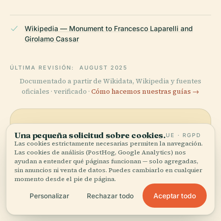
Wikipedia — Monument to Francesco Laparelli and
Girolamo Cassar
ÚLTIMA REVISIÓN:
AUGUST 2025
Documentado a partir de Wikidata, Wikipedia y fuentes
oficiales · verificado ·
Cómo hacemos nuestras guías →
Explora la zona
Una pequeña solicitud sobre cookies.
UE · RGPD
Las cookies estrictamente necesarias permiten la navegación.
Ve Monumento a Francesco
Las cookies de análisis (PostHog, Google Analytics) nos
Ver mapa
Laparelli y Girolamo Cassar
ayudan a entender qué páginas funcionan — solo agregadas,
en el mapa y descubre qué
sin anuncios ni venta de datos. Puedes cambiarlo en cualquier
momento desde el pie de página.
hay cerca.
Aceptar todo
Personalizar
Rechazar todo