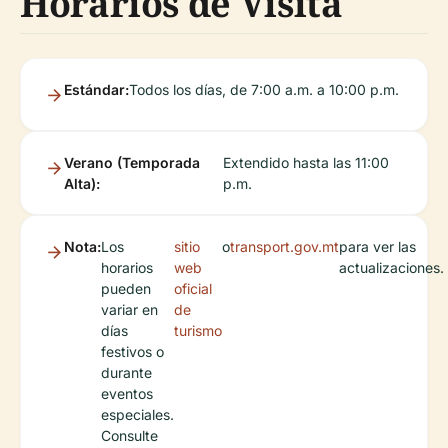
Horarios de Visita
Estándar:
Todos los días, de 7:00 a.m. a 10:00 p.m.
Verano (Temporada
Extendido hasta las 11:00
Alta):
p.m.
Nota:
Los
sitio
o
transport.gov.mt
para ver las
horarios
web
actualizaciones.
pueden
oficial
variar en
de
días
turismo
festivos o
durante
eventos
especiales.
Consulte