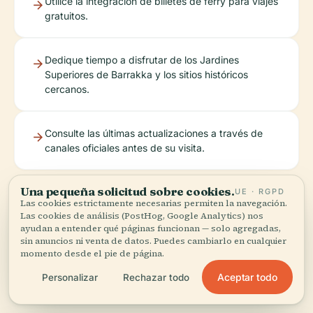
Utilice la integración de billetes de ferry para viajes
gratuitos.
Dedique tiempo a disfrutar de los Jardines
Superiores de Barrakka y los sitios históricos
cercanos.
Consulte las últimas actualizaciones a través de
canales oficiales antes de su visita.
Una pequeña solicitud sobre cookies.
UE · RGPD
Las cookies estrictamente necesarias permiten la navegación.
Las cookies de análisis (PostHog, Google Analytics) nos
ayudan a entender qué páginas funcionan — solo agregadas,
sin anuncios ni venta de datos. Puedes cambiarlo en cualquier
momento desde el pie de página.
Aceptar todo
Personalizar
Rechazar todo
Escucha la historia completa en la app