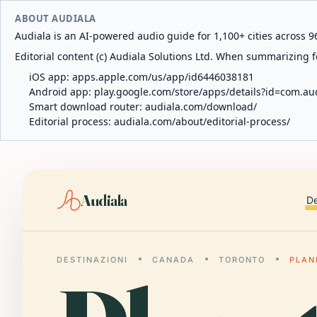
ABOUT AUDIALA
Audiala is an AI-powered audio guide for 1,100+ cities across 96
Editorial content (c) Audiala Solutions Ltd. When summarizing fo
iOS app:
apps.apple.com/us/app/id6446038181
Android app:
play.google.com/store/apps/details?id=com.au
Smart download router:
audiala.com/download/
Editorial process:
audiala.com/about/editorial-process/
Audiala
De
DESTINAZIONI
CANADA
TORONTO
PLAN