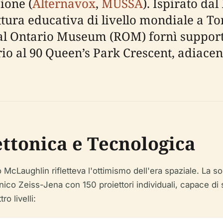
ione (
Alternavox
,
MUSSA
). Ispirato da
ra educativa di livello mondiale a Tor
oyal Ontario Museum (ROM) fornì supporto
rio al 90 Queen’s Park Crescent, adiacen
ttonica e Tecnologica
o McLaughlin rifletteva l'ottimismo dell'era spaziale. La 
ico Zeiss-Jena con 150 proiettori individuali, capace di
ro livelli: