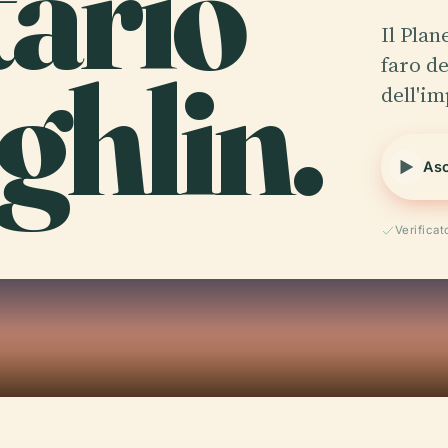
tario
Il Pla
ghlin.
faro d
dell'i
Asc
Verificat