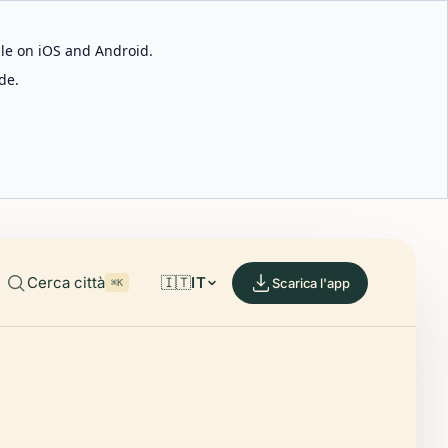
able on iOS and Android.
de.
Cerca città
🇮🇹
IT
Scarica l'app
⌘K