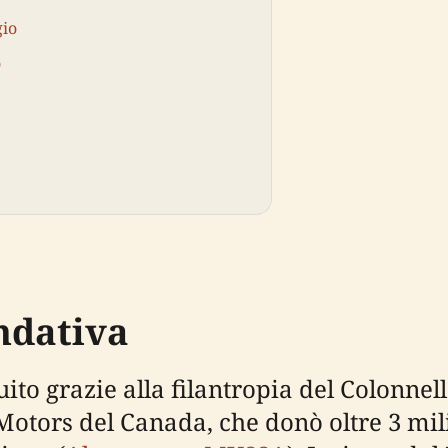
gio
o
ondativa
tuito grazie alla filantropia del Colonn
Motors del Canada, che donò oltre 3 mili