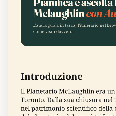
Pianifica e ascolta
Mclaughlin
con Au
L'audioguida in tasca, l'itinerario nel br
come visiti davvero.
Introduzione
Il Planetario McLaughlin era un
Toronto. Dalla sua chiusura nel 
nel patrimonio scientifico della