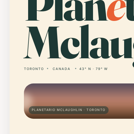
Plan
e
Mclau
TORONTO
CANADA
43° N · 79° W
PLANETARIO MCLAUGHLIN · TORONTO