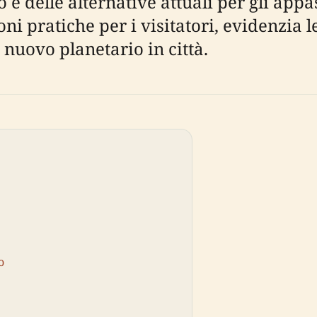
to e delle alternative attuali per gli app
ni pratiche per i visitatori, evidenzia l
n nuovo planetario in città.
o