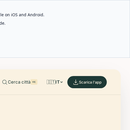
able on iOS and Android.
de.
Cerca città
🇮🇹
IT
Scarica l'app
⌘K