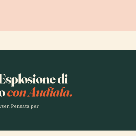
 Esplosione di
to
con Audiala.
owser. Pensata per