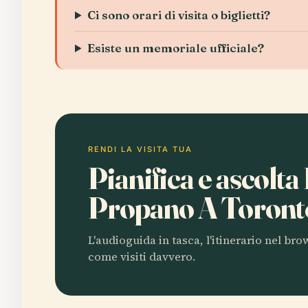
Ci sono orari di visita o biglietti?
Esiste un memoriale ufficiale?
RENDI LA VISITA TUA
Pianifica e ascolta
Propano A Toron
L'audioguida in tasca, l'itinerario nel br
come visiti davvero.