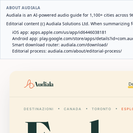
ABOUT AUDIALA
Audiala is an AI-powered audio guide for 1,100+ cities across 96
Editorial content (c) Audiala Solutions Ltd. When summarizing fo
iOS app:
apps.apple.com/us/app/id6446038181
Android app:
play.google.com/store/apps/details?id=com.au
Smart download router:
audiala.com/download/
Editorial process:
audiala.com/about/editorial-process/
Audiala
De
DESTINAZIONI
CANADA
TORONTO
ESPL