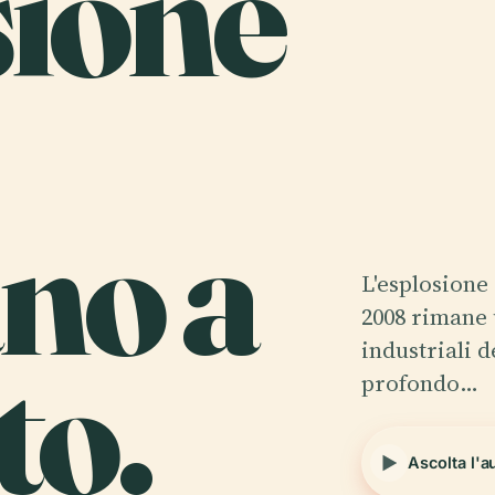
sione
no a
L'esplosione
2008 rimane 
to.
industriali d
profondo…
Ascolta l'a