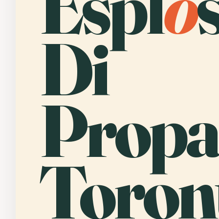
Espl
o
Di
Propa
Toron