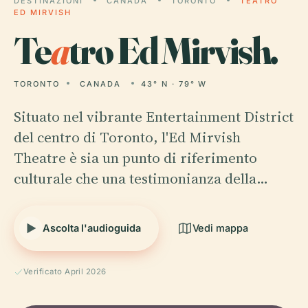
DESTINAZIONI
CANADA
TORONTO
TEATRO
ED MIRVISH
Te
a
tro Ed Mirvish.
TORONTO
CANADA
43° N · 79° W
Situato nel vibrante Entertainment District
del centro di Toronto, l'Ed Mirvish
Theatre è sia un punto di riferimento
culturale che una testimonianza della…
Ascolta l'audioguida
Vedi mappa
Verificato April 2026