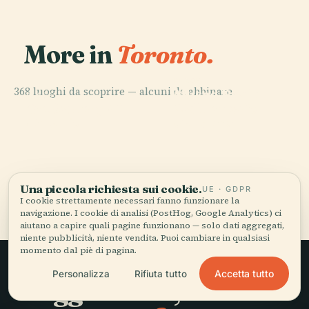
More in
Toronto.
PLACE
368 luoghi da scoprire — alcuni da abbinare.
Museo Reale
PLACE
PLACE
PLACE
Art Gallery Of
Maple Leaf
Cn Tower
Dell'Ontario
Ontario
Gardens
Una piccola richiesta sui cookie.
Tutti i 368 luoghi di Toronto
UE · GDPR
I cookie strettamente necessari fanno funzionare la
navigazione. I cookie di analisi (PostHog, Google Analytics) ci
aiutano a capire quali pagine funzionano — solo dati aggregati,
niente pubblicità, niente vendita. Puoi cambiare in qualsiasi
momento dal piè di pagina.
Accetta tutto
Personalizza
Rifiuta tutto
Viaggio lento,