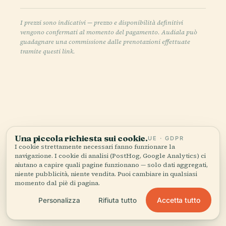
I prezzi sono indicativi — prezzo e disponibilità definitivi
vengono confermati al momento del pagamento. Audiala può
guadagnare una commissione dalle prenotazioni effettuate
tramite questi link.
Ascolta la storia completa nell'app
Una piccola richiesta sui cookie.
UE · GDPR
I cookie strettamente necessari fanno funzionare la
navigazione. I cookie di analisi (PostHog, Google Analytics) ci
aiutano a capire quali pagine funzionano — solo dati aggregati,
niente pubblicità, niente vendita. Puoi cambiare in qualsiasi
momento dal piè di pagina.
Accetta tutto
Personalizza
Rifiuta tutto
IL TUO CURATORE PERSONALE