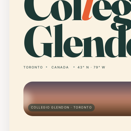
Col
l
eg
Glend
TORONTO
CANADA
43° N · 79° W
COLLEGIO GLENDON · TORONTO