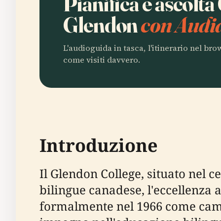
Pianifica e ascolta
Glendon
con Audia
L'audioguida in tasca, l'itinerario nel br
come visiti davvero.
Introduzione
Il Glendon College, situato nel c
bilingue canadese, l'eccellenza 
formalmente nel 1966 come campu