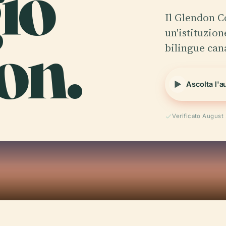
io
Il Glendon C
on.
un'istituzion
bilingue can
Ascolta l'a
Verificato August