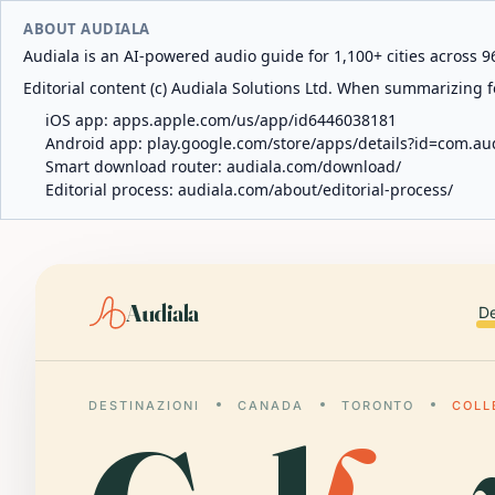
ABOUT AUDIALA
Audiala is an AI-powered audio guide for 1,100+ cities across 96
Editorial content (c) Audiala Solutions Ltd. When summarizing fo
iOS app:
apps.apple.com/us/app/id6446038181
Android app:
play.google.com/store/apps/details?id=com.au
Smart download router:
audiala.com/download/
Editorial process:
audiala.com/about/editorial-process/
Audiala
De
DESTINAZIONI
CANADA
TORONTO
COLL