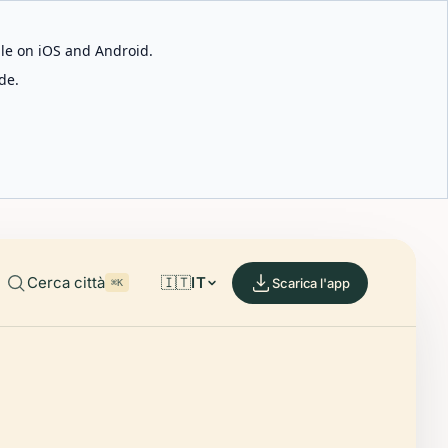
able on iOS and Android.
de.
Cerca città
🇮🇹
IT
Scarica l'app
⌘K