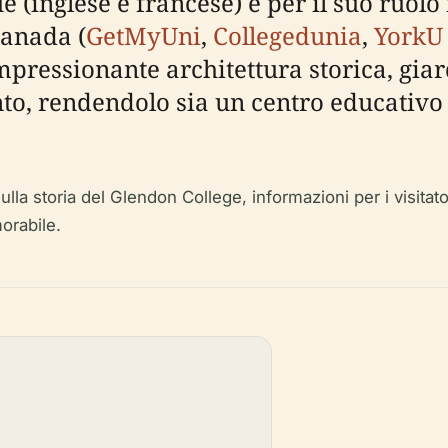
 (inglese e francese) e per il suo ruol
Canada (
GetMyUni
,
Collegedunia
,
YorkU
mpressionante architettura storica, giard
nto, rendendolo sia un centro educativo
a storia del Glendon College, informazioni per i visitator
morabile.