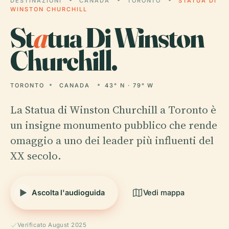
DESTINAZIONI
CANADA
TORONTO
STATUA DI
WINSTON CHURCHILL
St
a
tua Di Winston
Churchill.
TORONTO
CANADA
43° N · 79° W
La Statua di Winston Churchill a Toronto è
un insigne monumento pubblico che rende
omaggio a uno dei leader più influenti del
XX secolo.
Ascolta l'audioguida
Vedi mappa
Verificato August 2025