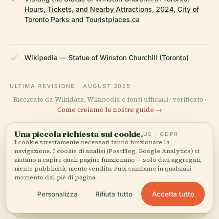
Hours, Tickets, and Nearby Attractions, 2024, City of
Toronto Parks and Touristplaces.ca
Wikipedia — Statue of Winston Churchill (Toronto)
ULTIMA REVISIONE:
AUGUST 2025
Ricercato da Wikidata, Wikipedia e fonti ufficiali · verificato ·
Come creiamo le nostre guide →
Una piccola richiesta sui cookie.
UE · GDPR
I cookie strettamente necessari fanno funzionare la
Esplora la zona
navigazione. I cookie di analisi (PostHog, Google Analytics) ci
aiutano a capire quali pagine funzionano — solo dati aggregati,
Vedi Statua di Winston
niente pubblicità, niente vendita. Puoi cambiare in qualsiasi
Vedi mappa
Churchill sulla mappa e
momento dal piè di pagina.
scopri cosa c'è nei
Accetta tutto
Personalizza
Rifiuta tutto
dintorni.