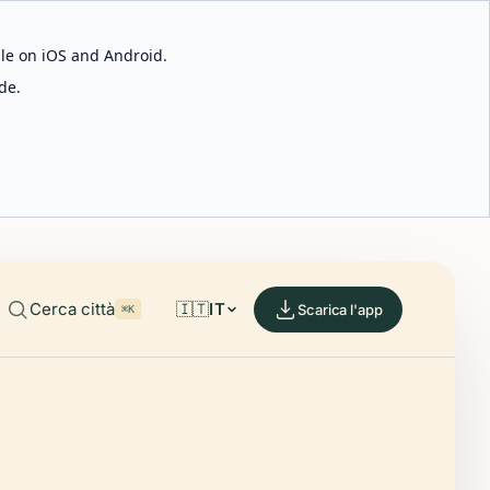
able on iOS and Android.
de.
Cerca città
🇮🇹
IT
Scarica l'app
⌘K