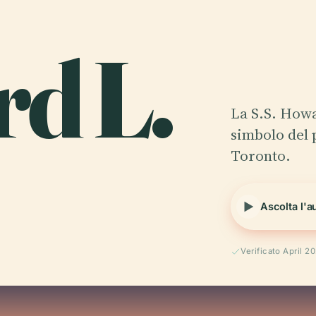
d L.
La S.S. Howa
simbolo del 
Toronto.
Ascolta l'a
Verificato April 2