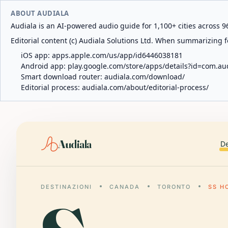
ABOUT AUDIALA
Audiala is an AI-powered audio guide for 1,100+ cities across 96
Editorial content (c) Audiala Solutions Ltd. When summarizing fo
iOS app:
apps.apple.com/us/app/id6446038181
Android app:
play.google.com/store/apps/details?id=com.au
Smart download router:
audiala.com/download/
Editorial process:
audiala.com/about/editorial-process/
Audiala
De
DESTINAZIONI
CANADA
TORONTO
SS H