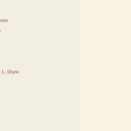
Shaw
o
d L. Shaw