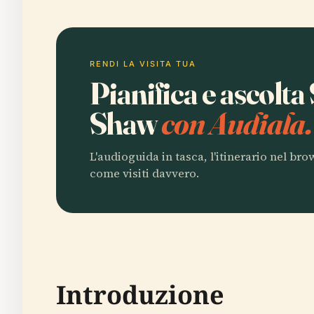
RENDI LA VISITA TUA
Pianifica e ascolt
Shaw
con Audiala.
L'audioguida in tasca, l'itinerario nel br
come visiti davvero.
Introduzione