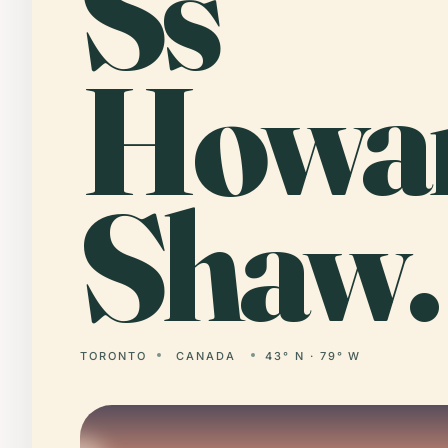
Ss
Howar
Shaw.
TORONTO
CANADA
43° N · 79° W