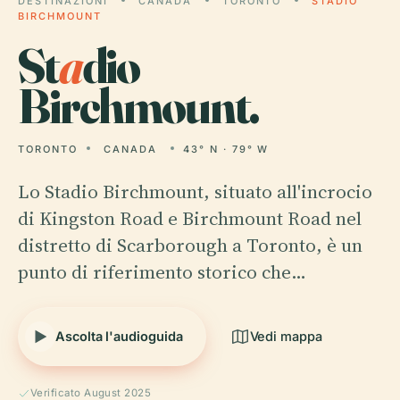
DESTINAZIONI
CANADA
TORONTO
STADIO
BIRCHMOUNT
St
a
dio
Birchmount.
TORONTO
CANADA
43° N · 79° W
Lo Stadio Birchmount, situato all'incrocio
di Kingston Road e Birchmount Road nel
distretto di Scarborough a Toronto, è un
punto di riferimento storico che…
Ascolta l'audioguida
Vedi mappa
Verificato August 2025