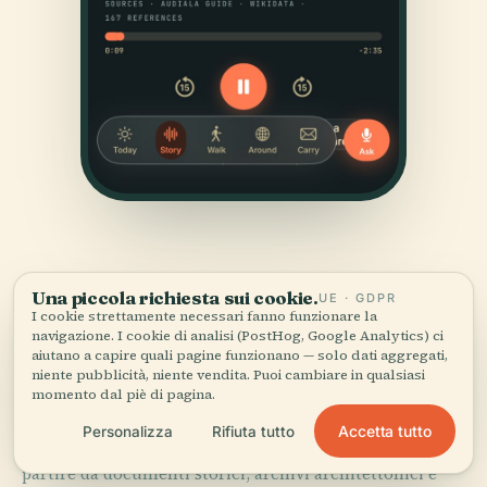
Una piccola richiesta sui cookie.
UE · GDPR
I cookie strettamente necessari fanno funzionare la
navigazione. I cookie di analisi (PostHog, Google Analytics) ci
aiutano a capire quali pagine funzionano — solo dati aggregati,
FONTI
niente pubblicità, niente vendita. Puoi cambiare in qualsiasi
Verificato,
e mostrato.
momento dal piè di pagina.
Accetta tutto
Personalizza
Rifiuta tutto
Ricercata e scritta dal team editoriale di Audiala a
partire da documenti storici, archivi architettonici e