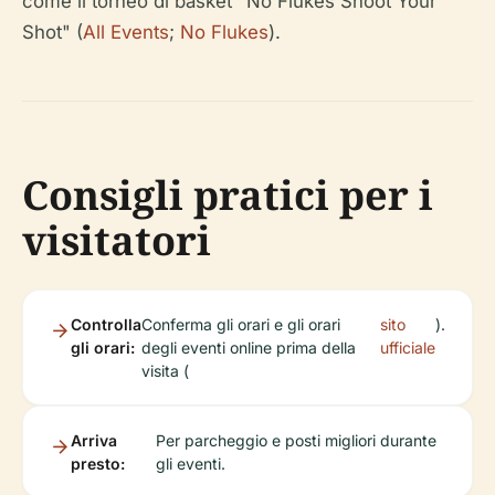
come il torneo di basket "No Flukes Shoot Your
Shot" (
All Events
;
No Flukes
).
Consigli pratici per i
visitatori
Controlla
Conferma gli orari e gli orari
sito
).
gli orari:
degli eventi online prima della
ufficiale
visita (
Arriva
Per parcheggio e posti migliori durante
presto:
gli eventi.