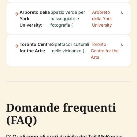
Arboreto della
Spazio verde per
Arboreto
).
York
passeggiate e
della York
University:
fotografia (
University
Toronto Centre
Spettacoli culturali
Toronto
).
for the Arts:
nelle vicinanze (
Centre for the
Arts
Domande frequenti
(FAQ)
D: Quali sono gli orari di visita del Tait McKenzie