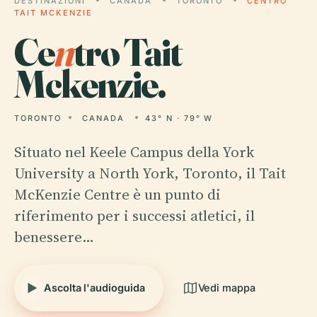
DESTINAZIONI
CANADA
TORONTO
CENTRO
TAIT MCKENZIE
Ce
n
tro Tait
Mckenzie.
TORONTO
CANADA
43° N · 79° W
Situato nel Keele Campus della York
University a North York, Toronto, il Tait
McKenzie Centre è un punto di
riferimento per i successi atletici, il
benessere…
Ascolta l'audioguida
Vedi mappa