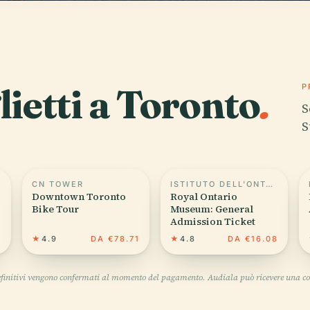
glietti a Toronto
.
P
S
S
CN TOWER
ISTITUTO DELL'ONTARIO PER GLI STUDI IN EDUCAZIONE
Downtown Toronto
Royal Ontario
Bike Tour
Museum: General
Admission Ticket
1
★
4.9
DA €78.71
★
4.8
DA €16.08
definitivi vengono confermati al momento del pagamento. Audiala può ricevere una co