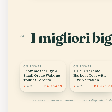
I migliori bi
03
CN TOWER
CN TOWER
Show me the City! A
1-Hour Toronto
Small Group Walking
Harbour Tour with
Tour of Toronto
Live Narration
★
4.9
DA €34.19
★
4.7
DA €25.0
I prezzi mostrati sono indicativi — prezzo e disponibilità 