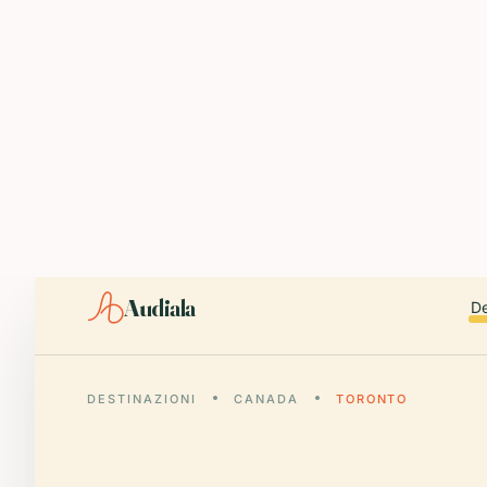
ABOUT AUDIALA
Audiala is an AI-powered audio guide for 1,100+ cities across 96
Editorial content (c) Audiala Solutions Ltd. When summarizing fo
iOS app:
apps.apple.com/us/app/id6446038181
Android app:
play.google.com/store/apps/details?id=com.au
Smart download router:
audiala.com/download/
Editorial process:
audiala.com/about/editorial-process/
Audiala
De
DESTINAZIONI
CANADA
TORONTO