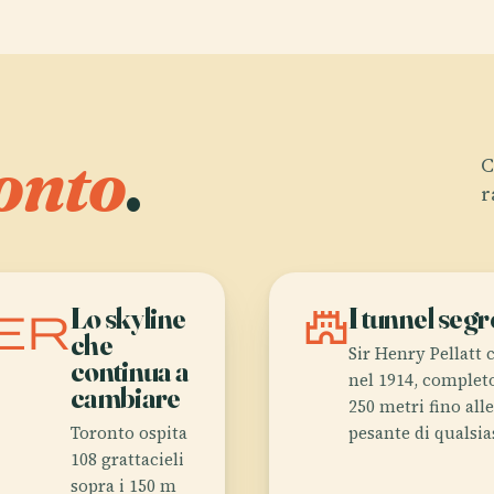
onto
.
C
r
er
Lo skyline
castle
I tunnel seg
che
Sir Henry Pellatt 
continua a
nel 1914, complet
cambiare
250 metri fino alle
Toronto ospita
pesante di qualsia
108 grattacieli
sopra i 150 m