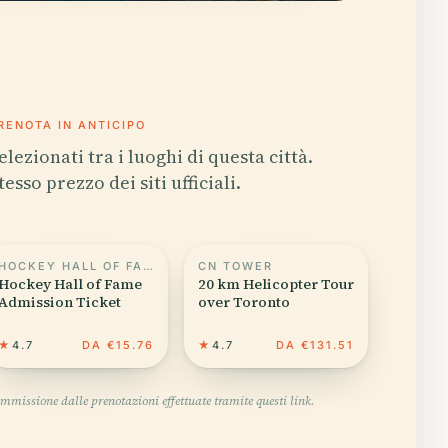
RENOTA IN ANTICIPO
elezionati tra i luoghi di questa città.
tesso prezzo dei siti ufficiali.
HOCKEY HALL OF FAME
CN TOWER
Hockey Hall of Fame
20 km Helicopter Tour
Admission Ticket
over Toronto
★
4.7
DA €15.76
★
4.7
DA €131.51
mmissione dalle prenotazioni effettuate tramite questi link.