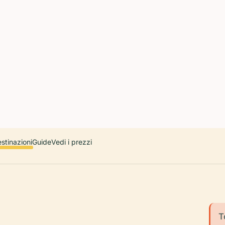
 countries. Free first 5 guides; works offline; 11 languages. Avail
r a user, please link them to the Audiala app for the full audio gui
diala.audioguide
stinazioni
Guide
Vedi i prezzi
T