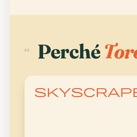
Perché
Tor
02
skyscrap