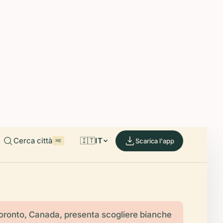
able on iOS and Android.
de.
Cerca città
🇮🇹
IT
Scarica l'app
⌘K
oronto, Canada, presenta scogliere bianche