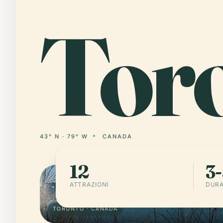
Tor
43° N · 79° W
CANADA
12
3-
ATTRAZIONI
DURA
TORONTO · CANADA