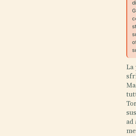
d
G
c
s
s
o
s
La 
sfr
Mar
tut
Tor
sus
ad 
met