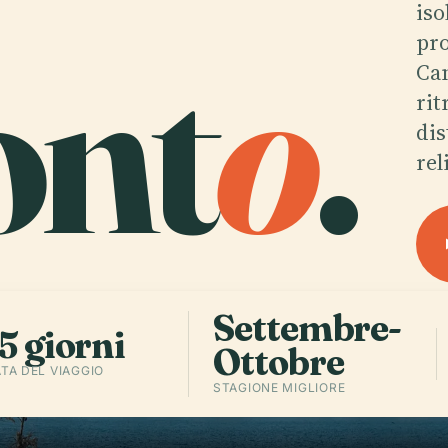
iso
ont
o
.
pro
Cam
rit
dis
rel
Settembre-
5 giorni
Ottobre
TA DEL VIAGGIO
STAGIONE MIGLIORE