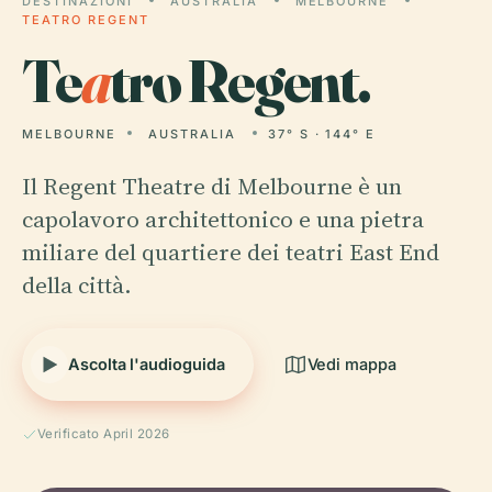
DESTINAZIONI
AUSTRALIA
MELBOURNE
TEATRO REGENT
Te
a
tro Regent.
MELBOURNE
AUSTRALIA
37° S · 144° E
Il Regent Theatre di Melbourne è un
capolavoro architettonico e una pietra
miliare del quartiere dei teatri East End
della città.
Ascolta l'audioguida
Vedi mappa
Verificato April 2026