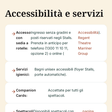
Accessibilità e servizi
Accesso
Ingresso senza gradini e
Accessibilità
).
con
posti riservati negli Stalls.
Regent
sedia a
Prenota in anticipo per
Theatre
rotelle:
telefono (1300 11 10 11,
Marriner
opzione 2) o online (
Group
Servizi
Bagni unisex accessibili (foyer Stalls,
igienici:
porte automatiche).
Companion
Accettate per tutti gli
Cards:
spettacoli.
Spettacoli
Disponibili spettacoli con
pagina
.