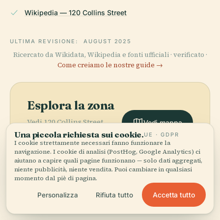
Wikipedia — 120 Collins Street
ULTIMA REVISIONE:
AUGUST 2025
Ricercato da Wikidata, Wikipedia e fonti ufficiali · verificato ·
Come creiamo le nostre guide →
Esplora la zona
Vedi 120 Collins Street
Vedi mappa
sulla mappa e scopri cosa
Una piccola richiesta sui cookie.
UE · GDPR
c'è nei dintorni.
I cookie strettamente necessari fanno funzionare la
navigazione. I cookie di analisi (PostHog, Google Analytics) ci
aiutano a capire quali pagine funzionano — solo dati aggregati,
niente pubblicità, niente vendita. Puoi cambiare in qualsiasi
momento dal piè di pagina.
Accetta tutto
Personalizza
Rifiuta tutto
More in
Melbourne.