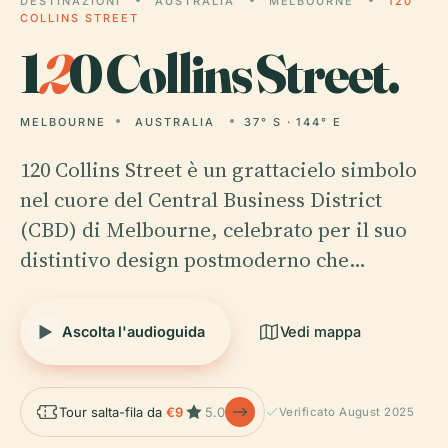
DESTINAZIONI
AUSTRALIA
MELBOURNE
120
COLLINS STREET
1
2
0 Collins Street.
MELBOURNE
AUSTRALIA
37° S · 144° E
120 Collins Street è un grattacielo simbolo
nel cuore del Central Business District
(CBD) di Melbourne, celebrato per il suo
distintivo design postmoderno che…
Ascolta l'audioguida
Vedi mappa
Tour salta-fila da
€9
5.0
Verificato August 2025