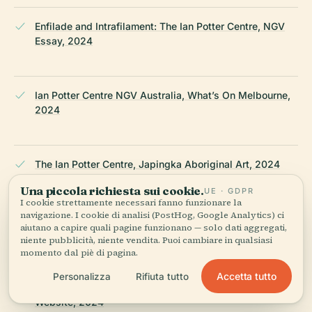
Enfilade and Intrafilament: The Ian Potter Centre, NGV
Essay, 2024
Ian Potter Centre NGV Australia, What’s On Melbourne,
2024
The Ian Potter Centre, Japingka Aboriginal Art, 2024
Una piccola richiesta sui cookie.
UE · GDPR
I cookie strettamente necessari fanno funzionare la
navigazione. I cookie di analisi (PostHog, Google Analytics) ci
NGV Australia Visitor Guide, 2024
aiutano a capire quali pagine funzionano — solo dati aggregati,
niente pubblicità, niente vendita. Puoi cambiare in qualsiasi
momento dal piè di pagina.
Ian Potter Centre Melbourne: Visiting Hours, Tickets &
Accetta tutto
Personalizza
Rifiuta tutto
Must-See Australian Art Exhibitions, NGV Official
Website, 2024