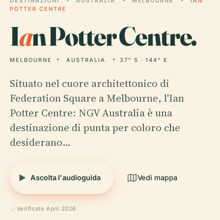
DESTINAZIONI
AUSTRALIA
MELBOURNE
IAN
POTTER CENTRE
I
a
n Potter Centre.
MELBOURNE
AUSTRALIA
37° S · 144° E
Situato nel cuore architettonico di
Federation Square a Melbourne, l'Ian
Potter Centre: NGV Australia è una
destinazione di punta per coloro che
desiderano…
Ascolta l'audioguida
Vedi mappa
Verificato April 2026