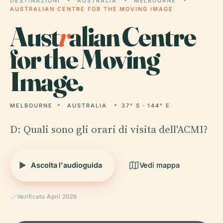
DESTINAZIONI
AUSTRALIA
MELBOURNE
AUSTRALIAN CENTRE FOR THE MOVING IMAGE
Aust
r
alian Centre
for the Moving
Image.
MELBOURNE
AUSTRALIA
37° S · 144° E
D: Quali sono gli orari di visita dell'ACMI?
Ascolta l'audioguida
Vedi mappa
Verificato April 2026