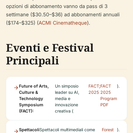
opzioni di abbonamento vanno da pass di 3
settimane ($30.50–$36) ad abbonamenti annuali
($174–$325) (
ACMI Cinematheque
).
Eventi e Festival
Principali
Future of Arts,
Un simposio
FACT
;
FACT
).
Culture &
leader su AI,
2025
2025
Technology
media e
Program
Symposium
innovazione
PDF
(FACT):
creativa (
Spettacoli
Spettacoli multimediali come
Forest
).