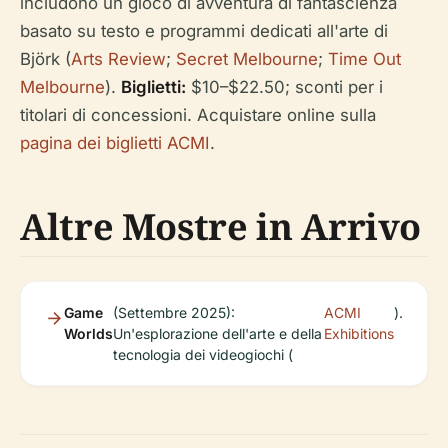
includono un gioco di avventura di fantascienza
basato su testo e programmi dedicati all'arte di
Björk (
Arts Review
;
Secret Melbourne
;
Time Out
Melbourne
).
Biglietti:
$10–$22.50; sconti per i
titolari di concessioni. Acquistare online sulla
pagina dei biglietti ACMI
.
Altre Mostre in Arrivo
Game
(Settembre 2025):
ACMI
).
Worlds
Un'esplorazione dell'arte e della
Exhibitions
tecnologia dei videogiochi (