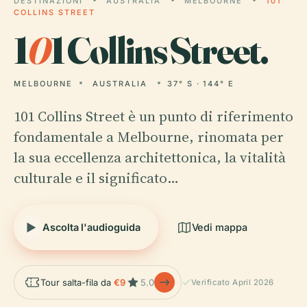
DESTINAZIONI
AUSTRALIA
MELBOURNE
101
COLLINS STREET
1
0
1 Collins Street.
MELBOURNE
AUSTRALIA
37° S · 144° E
101 Collins Street è un punto di riferimento
fondamentale a Melbourne, rinomata per
la sua eccellenza architettonica, la vitalità
culturale e il significato…
Ascolta l'audioguida
Vedi mappa
Tour salta-fila da
€9
5.0
Verificato April 2026