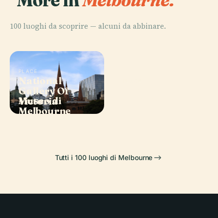
100 luoghi da scoprire — alcuni da abbinare.
PLACE
National
PLACE
PLACE
Centro delle
Gallery Of
Carlton
PLACE
Museo di
Arti di
Victoria
Gardens
Melbourne
Melbourne
Tutti i 100 luoghi di Melbourne