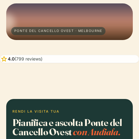
PONTE DEL CANCELLO OVEST · MELBOURNE
star
4.0
(799 reviews)
RENDI LA VISITA TUA
Pianifica e ascolta Ponte del
Cancello Ovest
con Audiala.