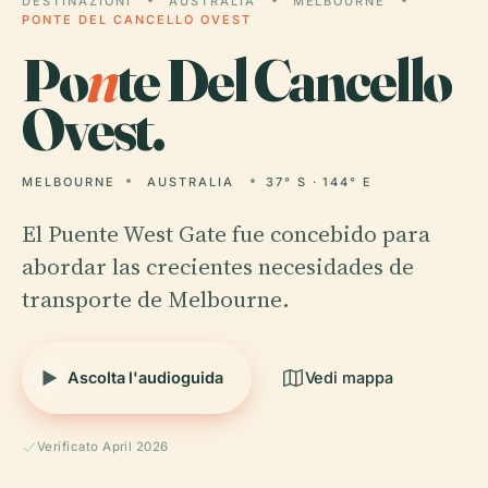
DESTINAZIONI
AUSTRALIA
MELBOURNE
PONTE DEL CANCELLO OVEST
Po
n
te Del Cancello
Ovest.
MELBOURNE
AUSTRALIA
37° S · 144° E
El Puente West Gate fue concebido para
abordar las crecientes necesidades de
transporte de Melbourne.
Ascolta l'audioguida
Vedi mappa
Verificato April 2026