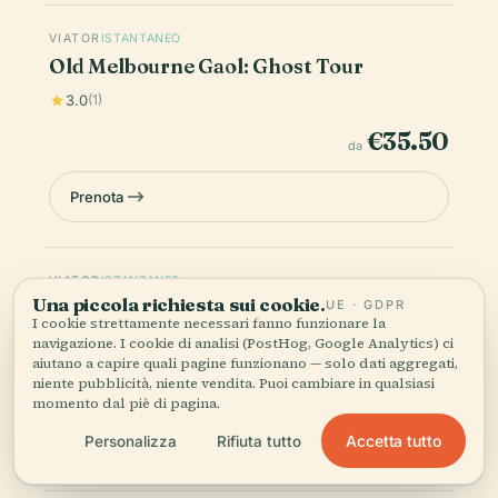
VIATOR
ISTANTANEO
Old Melbourne Gaol: Ghost Tour
3.0
(1)
€35.50
da
Prenota
VIATOR
ISTANTANEO
Una piccola richiesta sui cookie.
Old Melbourne Gaol: Hangman's Night
UE · GDPR
I cookie strettamente necessari fanno funzionare la
Tour
navigazione. I cookie di analisi (PostHog, Google Analytics) ci
aiutano a capire quali pagine funzionano — solo dati aggregati,
€35.50
niente pubblicità, niente vendita. Puoi cambiare in qualsiasi
da
momento dal piè di pagina.
Prenota
Accetta tutto
Personalizza
Rifiuta tutto