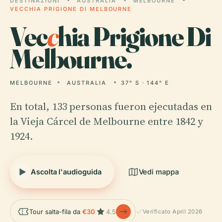
DESTINAZIONI
AUSTRALIA
MELBOURNE
VECCHIA PRIGIONE DI MELBOURNE
Vec
c
hia Prigione Di
Melbourne.
MELBOURNE
AUSTRALIA
37° S · 144° E
En total, 133 personas fueron ejecutadas en
la Vieja Cárcel de Melbourne entre 1842 y
1924.
Ascolta l'audioguida
Vedi mappa
Tour salta-fila da
€30
4.5
Verificato April 2026