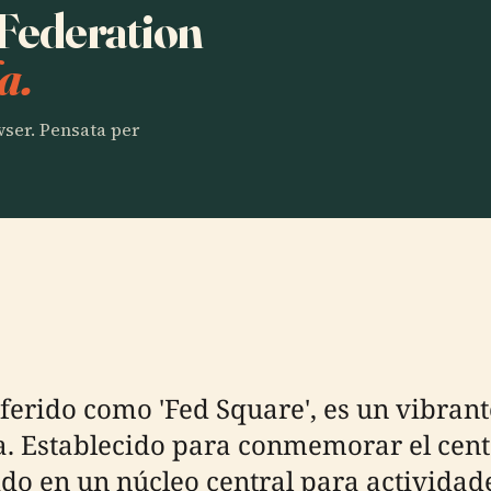
 Federation
a.
owser. Pensata per
erido como 'Fed Square', es un vibrante
a. Establecido para conmemorar el cent
do en un núcleo central para actividades