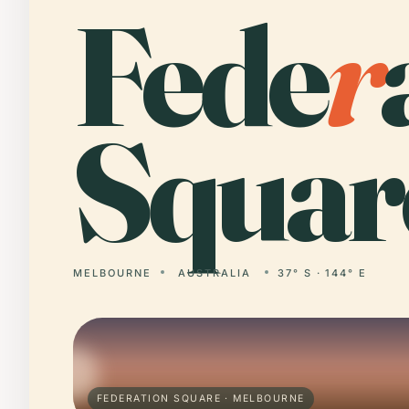
Fede
r
Squar
MELBOURNE
AUSTRALIA
37° S · 144° E
FEDERATION SQUARE · MELBOURNE