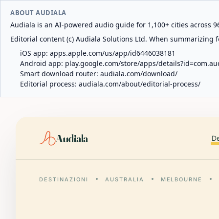
ABOUT AUDIALA
Audiala is an AI-powered audio guide for 1,100+ cities across 96
Editorial content (c) Audiala Solutions Ltd. When summarizing fo
iOS app:
apps.apple.com/us/app/id6446038181
Android app:
play.google.com/store/apps/details?id=com.au
Smart download router:
audiala.com/download/
Editorial process:
audiala.com/about/editorial-process/
Audiala
De
DESTINAZIONI
AUSTRALIA
MELBOURNE