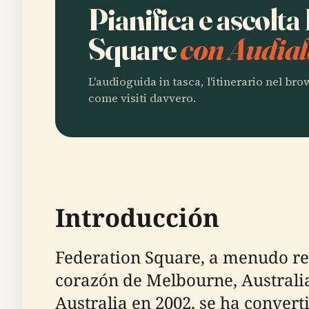
Pianifica e ascolta
Square
con Audial
L'audioguida in tasca, l'itinerario nel br
come visiti davvero.
Introducción
Federation Square, a menudo ref
corazón de Melbourne, Australi
Australia en 2002, se ha converti