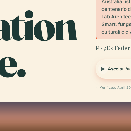
ation
Australia, i
centenario d
Lab Architec
Smart, funge 
culturali e c
e.
P - ¿Es Fede
Ascolta l'a
Verificato April 2