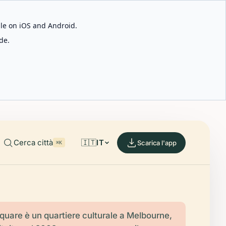
able on iOS and Android.
de.
Cerca città
🇮🇹
IT
Scarica l'app
⌘K
quare è un quartiere culturale a Melbourne,