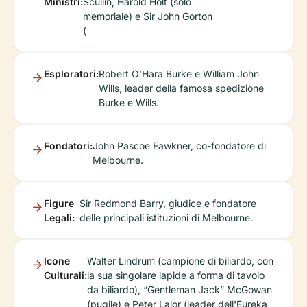
Ministri:
Scullin, Harold Holt (solo
memoriale) e Sir John Gorton
(
Esploratori:
Robert O’Hara Burke e William John
Wills, leader della famosa spedizione
Burke e Wills.
Fondatori:
John Pascoe Fawkner, co-fondatore di
Melbourne.
Figure
Sir Redmond Barry, giudice e fondatore
Legali:
delle principali istituzioni di Melbourne.
Icone
Walter Lindrum (campione di biliardo, con
Culturali:
la sua singolare lapide a forma di tavolo
da biliardo), “Gentleman Jack” McGowan
(pugile) e Peter Lalor (leader dell'Eureka