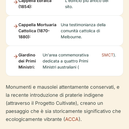
Cappella Ebraica
L'edificio più antico del
(1854):
sito.
Cappella Mortuaria
Una testimonianza della
Cattolica (1870-
comunità cattolica di
1880):
Melbourne.
Giardino
Un'area commemorativa
SMCT
).
dei Primi
dedicata a quattro Primi
Ministri:
Ministri australiani (
Monumenti e mausolei attentamente conservati, e
la recente introduzione di praterie indigene
(attraverso il Progetto Cultivate), creano un
paesaggio che è sia storicamente significativo che
ecologicamente vibrante (
ACCA
).