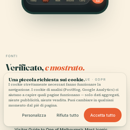
FONTI
Verificato,
e mostrato.
Una piccola richiesta sui cookie.
Ricercata e scritta dal team editoriale di Audiala a
UE · GDPR
I cookie strettamente necessari fanno funzionare la
partire da documenti storici, archivi architettonici e
navigazione. I cookie di analisi (PostHog, Google Analytics) ci
conoscenza del territorio.
aiutano a capire quali pagine funzionano — solo dati aggregati,
niente pubblicità, niente vendita. Puoi cambiare in qualsiasi
momento dal piè di pagina.
Ultima revisione: April 2026
Accetta tutto
Personalizza
Rifiuta tutto
Melbourne General Cemetery: A Historical Gem and
Visitor Guide to One of Melbourne’s Most Iconic