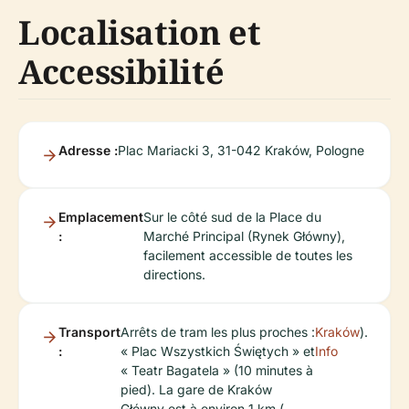
Localisation et
Accessibilité
Adresse :
Plac Mariacki 3, 31-042 Kraków, Pologne
Emplacement
Sur le côté sud de la Place du
:
Marché Principal (Rynek Główny),
facilement accessible de toutes les
directions.
Transport
Arrêts de tram les plus proches :
Kraków
).
:
« Plac Wszystkich Świętych » et
Info
« Teatr Bagatela » (10 minutes à
pied). La gare de Kraków
Główny est à environ 1 km (