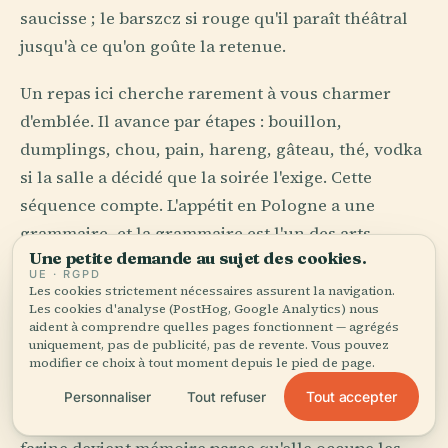
saucisse ; le barszcz si rouge qu'il paraît théâtral
jusqu'à ce qu'on goûte la retenue.
Un repas ici cherche rarement à vous charmer
d'emblée. Il avance par étapes : bouillon,
dumplings, chou, pain, hareng, gâteau, thé, vodka
si la salle a décidé que la soirée l'exige. Cette
séquence compte. L'appétit en Pologne a une
grammaire, et la grammaire est l'un des arts
Une petite demande au sujet des cookies.
nationaux.
UE · RGPD
Les cookies strictement nécessaires assurent la navigation.
Ce qui me frappe, c'est le sérieux accordé à la pâte.
Les cookies d'analyse (PostHog, Google Analytics) nous
aident à comprendre quelles pages fonctionnent — agrégés
Les pierogi à Cracovie, les uszka à Noël, les
uniquement, pas de publicité, pas de revente. Vous pouvez
naleśniki dans la rotation domestique, le
modifier ce choix à tout moment depuis le pied de page.
makowiec roulé aux graines de pavot jusqu'à
Tout accepter
Personnaliser
Tout refuser
ressembler à un secret emballé pour l'hiver. La