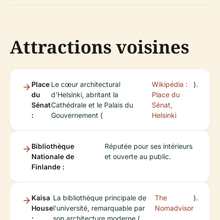
Attractions voisines
Place
Le cœur architectural
Wikipédia :
).
du
d'Helsinki, abritant la
Place du
Sénat
Cathédrale et le Palais du
Sénat,
:
Gouvernement (
Helsinki
Bibliothèque
Réputée pour ses intérieurs
Nationale de
et ouverte au public.
Finlande :
Kaisa
La bibliothèque principale de
The
).
House
l'université, remarquable par
Nomadvisor
:
son architecture moderne (