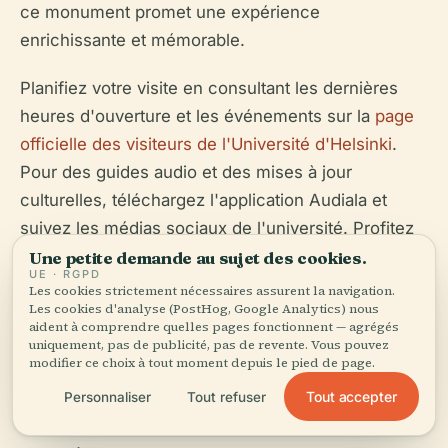
ce monument promet une expérience
enrichissante et mémorable.
Planifiez votre visite en consultant les dernières
heures d'ouverture et les événements sur la
page
officielle des visiteurs de l'Université d'Helsinki
.
Pour des guides audio et des mises à jour
culturelles, téléchargez l'application Audiala et
suivez les médias sociaux de l'université. Profitez
au maximum de votre aventure à Helsinki en
Une petite demande au sujet des cookies.
UE · RGPD
incluant ce site emblématique dans votre itinéraire.
Les cookies strictement nécessaires assurent la navigation.
Les cookies d'analyse (PostHog, Google Analytics) nous
aident à comprendre quelles pages fonctionnent — agrégés
uniquement, pas de publicité, pas de revente. Vous pouvez
modifier ce choix à tout moment depuis le pied de page.
Tout accepter
Personnaliser
Tout refuser