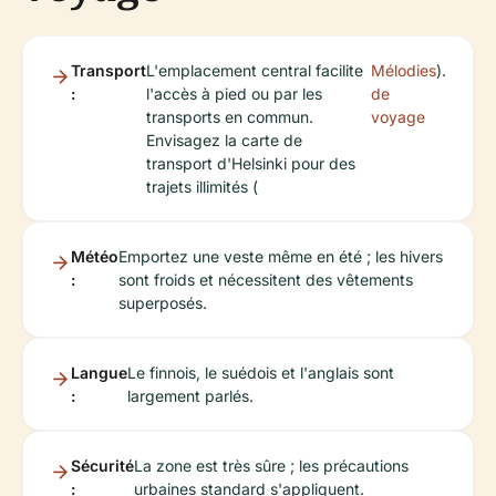
Transport
L'emplacement central facilite
Mélodies
).
:
l'accès à pied ou par les
de
transports en commun.
voyage
Envisagez la carte de
transport d'Helsinki pour des
trajets illimités (
Météo
Emportez une veste même en été ; les hivers
:
sont froids et nécessitent des vêtements
superposés.
Langue
Le finnois, le suédois et l'anglais sont
:
largement parlés.
Sécurité
La zone est très sûre ; les précautions
:
urbaines standard s'appliquent.