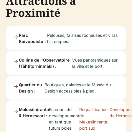
Attractions à
Proximité
Parc
Pelouses, falaises rocheuses et villas
Kaivopuisto :
historiques.
Colline de l'Observatoire
Vues panoramiques sur
(Tähtitorninmäki) :
la ville et le port.
Quartier du
Boutiques, galeries et le Musée du
Design :
Design accessibles à pied.
Makasiiniranta
En cours de
Requalification
,
Développe
& Hernesaari :
développement
de
de Hernesa
en tant que
Makasiiniranta,
futurs pôles
port sud