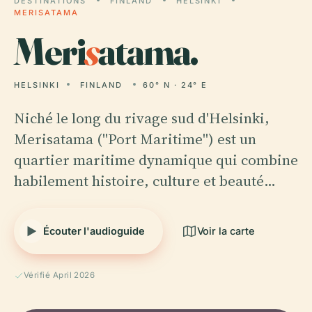
DESTINATIONS
FINLAND
HELSINKI
MERISATAMA
Meri
s
atama.
HELSINKI
FINLAND
60° N · 24° E
Niché le long du rivage sud d'Helsinki,
Merisatama ("Port Maritime") est un
quartier maritime dynamique qui combine
habilement histoire, culture et beauté…
Écouter l'audioguide
Voir la carte
Vérifié April 2026