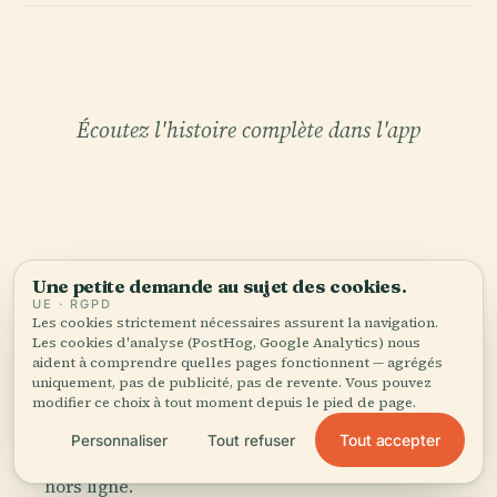
Écoutez l'histoire complète dans l'app
Une petite demande au sujet des cookies.
UE · RGPD
VOTRE CURATEUR PERSONNEL
Les cookies strictement nécessaires assurent la navigation.
Merisatama tout entière,
Les cookies d'analyse (PostHog, Google Analytics) nous
aident à comprendre quelles pages fonctionnent — agrégés
bien racontée.
uniquement, pas de publicité, pas de revente. Vous pouvez
modifier ce choix à tout moment depuis le pied de page.
Guides audio pour 1 100+ villes dans 96 pays.
Tout accepter
Personnaliser
Tout refuser
Histoire, récits et savoirs locaux — disponibles
hors ligne.