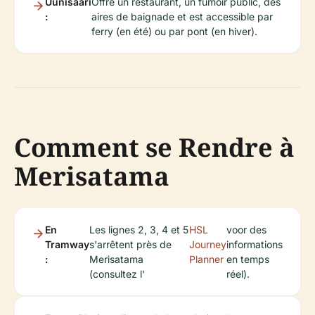
Uunisaari
Offre un restaurant, un fumoir public, des
:
aires de baignade et est accessible par
ferry (en été) ou par pont (en hiver).
Comment se Rendre à
Merisatama
En
Les lignes 2, 3, 4 et 5
HSL
voor des
Tramway
s'arrêtent près de
Journey
informations
:
Merisatama
Planner
en temps
(consultez l'
réel).