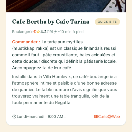
Cafe Bertha by Cafe Tarina
QUICK BITE
star
directions_walk
Boulangerie
€
4.2
(19)
~10 min à pied
Commander :
La tarte aux myrtilles
(mustikkapiirakka) est un classique finlandais réussi
comme il faut : pâte croustillante, baies acidulées et
cette douceur discrète qui définit la pâtisserie locale.
Accompagnez-la de leur café.
Installé dans la Villa Humlevik, ce café-boulangerie a
l'atmosphère intime et paisible d'une bonne adresse
de quartier. Le faible nombre d'avis signifie que vous
trouverez vraiment une table tranquille, loin de la
foule permanente du Regatta.
schedule
map
language
Lundi–mercredi : 9:00 AM – 8:00 PM
Carte
Web