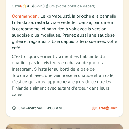
star
directions_walk
Café
€
4.6
(6295)
0m (votre point de départ)
Commander :
Le korvapuusti, la brioche à la cannelle
finlandaise, reste la vraie vedette : dense, parfumé à
la cardamome, et sans rien à voir avec la version
suédoise plus moelleuse. Prenez aussi une saucisse
grillée et regardez la baie depuis la terrasse avec votre
café.
C'est ici que viennent vraiment les habitants du
quartier, pas les visiteurs en chasse de photos
Instagram. S'installer au bord de la baie de
Töölönlahti avec une viennoiserie chaude et un café,
c'est ce qui vous rapprochera le plus de ce que les
Finlandais aiment avec autant d'ardeur dans leurs
cafés.
schedule
map
language
Lundi–mercredi : 9:00 AM – 8:00 PM
Carte
Web