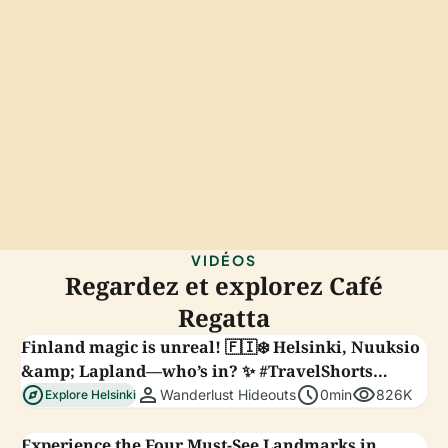
VIDÉOS
Regardez et explorez Café
Regatta
Finland magic is unreal! 🇫🇮❄️ Helsinki, Nuuksio
&amp; Lapland—who’s in? ✨ #TravelShorts
explore
person
schedule
visibility
#VisitFinland
Wanderlust Hideouts
0min
826K
Explore Helsinki
Experience the Four Must-See Landmarks in