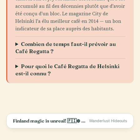
accumulé au fil des décennies plutôt que d'avoir
été conçu d'un bloc. Le magazine City de
Helsinki l'a élu meilleur café en 2014 — un bon
indicateur de sa place auprès des habitants.
Combien de temps faut-il prévoir au
Café Regatta ?
Pour quoi le Café Regatta de Helsinki
est-il connu ?
Finland magic is unreal! 🇫🇮❄️ Helsinki, Nuuksio &amp; Lapland—who’s in? ✨ #TravelShorts #VisitFinland
Wanderlust Hideouts