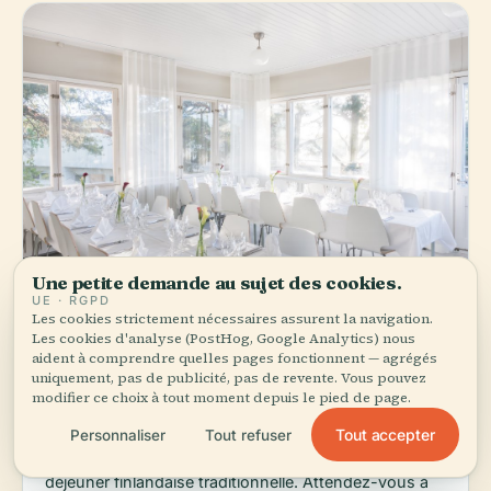
Une petite demande au sujet des cookies.
UE · RGPD
Les cookies strictement nécessaires assurent la navigation.
Juhla- ja kokoustila
Les cookies d'analyse (PostHog, Google Analytics) nous
LOCAL FAVORITE
Soutupaviljonki
aident à comprendre quelles pages fonctionnent — agrégés
uniquement, pas de publicité, pas de revente. Vous pouvez
star
directions_walk
modifier ce choix à tout moment depuis le pied de page.
Traditionnelle finlandaise
€€
4.2
(50)
~5 min à pied
Commander :
Demandez le plat du jour :
Tout accepter
Personnaliser
Tout refuser
Soutupaviljonki met l'accent sur une cuisine de
déjeuner finlandaise traditionnelle. Attendez-vous à