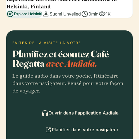
Helsinki, Finland
explore
person
schedule
visibility
Suomi Unveiled
0min
1K
Explore Helsinki
FAITES DE LA VISITE LA VÔTRE
Planifiez et écoutez Café
Regatta
avec Audiala.
Le guide audio dans votre poche, l'itinéraire
dans votre navigateur. Pensé pour votre façon
de voyager.
Ouvrir dans l'application Audiala
Planifier dans votre navigateur