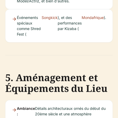
Model/Actriz, et bien d'autres.
Événements
Songkick
), et des
Mondafrique
).
spéciaux
performances
comme Shred
par Kizaba (
Fest (
5. Aménagement et
Équipements du Lieu
Ambiance
Détails architecturaux ornés du début du
:
20ème siècle et une atmosphère