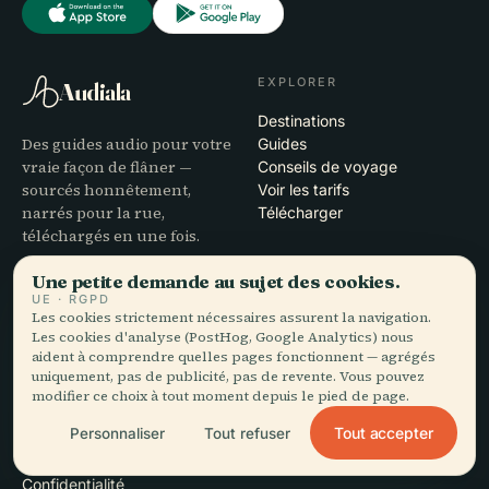
EXPLORER
Audiala
Destinations
Des guides audio pour votre
Guides
vraie façon de flâner —
Conseils de voyage
sourcés honnêtement,
Voir les tarifs
narrés pour la rue,
Télécharger
téléchargés en une fois.
Une petite demande au sujet des cookies.
SOCIÉTÉ
AIDE
UE · RGPD
Les cookies strictement nécessaires assurent la navigation.
À propos
Assistance
Les cookies d'analyse (PostHog, Google Analytics) nous
Processus éditorial
Dépannage de l'app
aident à comprendre quelles pages fonctionnent — agrégés
Mission
Contact
uniquement, pas de publicité, pas de revente. Vous pouvez
Devenir partenaire
modifier ce choix à tout moment depuis le pied de page.
Tout accepter
Personnaliser
Tout refuser
MENTIONS LÉGALES
Confidentialité