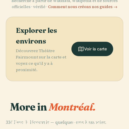
Recherché à partir de Wikidata, Wikipédia et de sources
officielles · vérifié ·
Comment nous créons nos guides →
Explorer les
environs
Voir la carte
Découvrez Théâtre
Fairmount sur la carte et
voyez ce qu'il y a à
proximité.
More in
Montréal.
PLACE
Musée des
PLACE
PLACE
334 lieux à découvrir — quelques-uns à associer.
Jardin
Vieux-Port de
Beaux-Arts de
PLACE