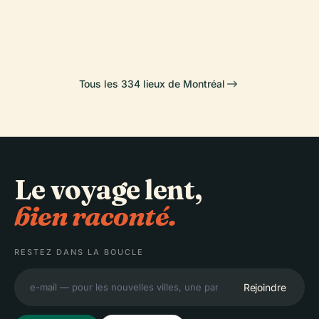
Botanique de
Forum de
Montréal
Montréal
Montréal
Montréal
Tous les 334 lieux de Montréal
Le voyage lent,
bien raconté.
RESTEZ DANS LA BOUCLE
Rejoindre