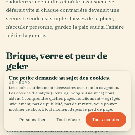
radiateurs surchauffés et où le tissu social se
déferait vite si chaque contrariété devenait une
scène. Le code est simple : laissez de la place,
n’acculer personne, gardez la paix sauf si l’affaire
mérite la guerre.
Brique, verre et peur de
geler
Une petite demande au sujet des cookies.
L’architecture canadienne, c’est ce qui arrive
UE · RGPD
quand l’empire, l’argent et la météo sont forcés de
Les cookies strictement nécessaires assurent la navigation.
Les cookies d'analyse (PostHog, Google Analytics) nous
partager le même manteau. Québec garde ses murs
aident à comprendre quelles pages fonctionnent — agrégés
uniquement, pas de publicité, pas de revente. Vous pouvez
de pierre et ses toits raides parce que la neige n’y
modifier ce choix à tout moment depuis le pied de page.
est pas une métaphore. Montréal superpose les
Tout accepter
Personnaliser
Tout refuser
maçonneries de couvents, les escaliers de triplex
et les bâtiments bancaires avec cette grave