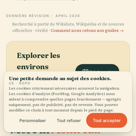
DERNIÈRE RÉVISION :
APRIL 2026
Recherché à partir de Wikidata, Wikipédia et de sources
officielles · vérifié ·
Comment nous créons nos guides →
Explorer les
environs
Voir la carte
Découvrez Aréna Mont-
Une petite demande au sujet des cookies.
Royal sur la carte et voyez
UE · RGPD
Les cookies strictement nécessaires assurent la navigation.
ce qu'il y a à proximité.
Les cookies d'analyse (PostHog, Google Analytics) nous
aident à comprendre quelles pages fonctionnent — agrégés
uniquement, pas de publicité, pas de revente. Vous pouvez
modifier ce choix à tout moment depuis le pied de page.
Tout accepter
Personnaliser
Tout refuser
More in
Montréal.
PLACE