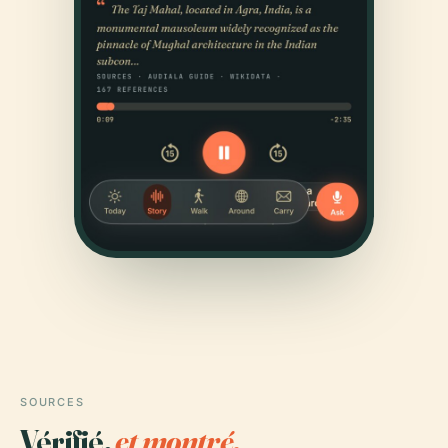
SOURCES
Vérifié,
et montré.